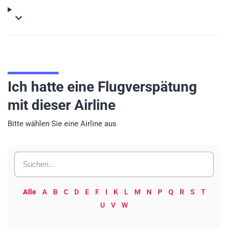
Ich hatte eine Flugverspätung
mit dieser Airline
Bitte wählen Sie eine Airline aus
Alle
A
B
C
D
E
F
I
K
L
M
N
P
Q
R
S
T
U
V
W