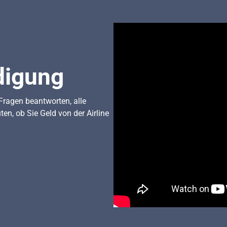
digung
ragen beantworten, alle
n, ob Sie Geld von der Airline