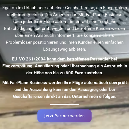
Egal ob im Urlaub oder auf einer Geschäftsreise, ein Flugproblem
stellt immer ein großes Ärgernis dar. Mit FairPlane Business
kann jeder Ihrer Flüge automatisiert auf eine mögliche
Entschädigung überprüft werden und betroffene Kunden werden
über einen Anspruch informiert. Sie können sich als
Problemlöser positionieren und Ihren Kunden einen einfachen
Lösungsweg anbieten.
EU-VO 261/2004 kann dem betroffenen Passagier bei
Flugverspätung, Annullierung oder Überbuchung ein Anspruch in
der Höhe von bis zu 600 Euro zustehen.
Mit FairPlane Business werden Ihre Flüge automatisch überprüft
und die Auszahlung kann an den Passagier, oder bei
Geschäftsreisen direkt an das Unternehmen erfolgen.
jetzt Partner werden