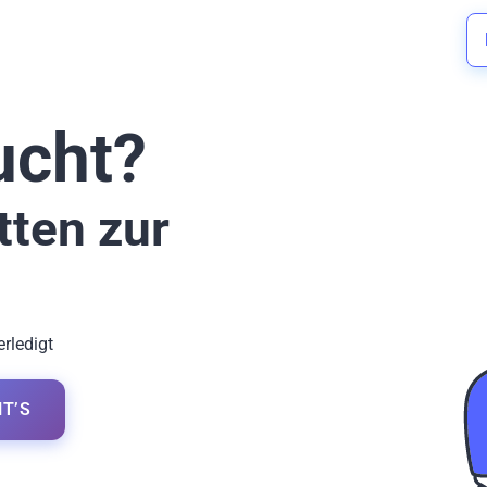
ucht?
tten zur
erledigt
T’S