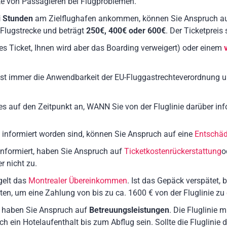
te von Passagieren bei Flugproblemen.
i Stunden
am Zielflughafen ankommen, können Sie Anspruch a
 Flugstrecke und beträgt
250€, 400€ oder 600€
. Der Ticketpreis
ges Ticket, Ihnen wird aber das Boarding verweigert) oder einem
st immer die Anwendbarkeit der EU-Fluggastrechteverordnung 
es auf den Zeitpunkt an, WANN Sie von der Fluglinie darüber inf
informiert worden sind, können Sie Anspruch auf eine
Entschä
nformiert, haben Sie Anspruch auf
Ticketkostenrückerstattung
o
r nicht zu.
gelt das
Montrealer Übereinkommen
. Ist das Gepäck verspätet, 
ten, um eine Zahlung von bis zu ca. 1600 € von der Fluglinie zu 
d, haben Sie Anspruch auf
Betreuungsleistungen
. Die Fluglinie
in Hotelaufenthalt bis zum Abflug sein. Sollte die Fluglinie di