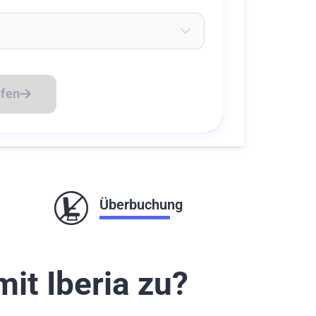
eichen ein um Flughäfen zu suchen
üfen
Überbuchung
it Iberia zu?