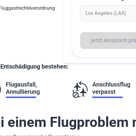
-Fluggastrechteverordnung
Geben Sie mindestens 2 Z
jetzt Anspruch pr
f Entschädigung bestehen:
Flugausfall,
Anschlussflug
Annullierung
verpasst
i einem Flugproblem m