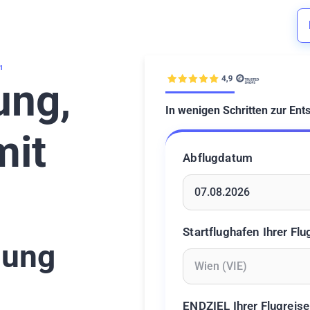
1
ung,
In wenigen Schritten zur Ent
mit
Abflugdatum
Geben Sie ein Datum ein 
Startflughafen Ihrer Flu
gung
Geben Sie mindestens 2 Z
ENDZIEL Ihrer Flugreise