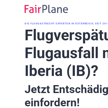
Zum
Inhalt
DIE FLUGGASTRECHT EXPERTEN IN ÖSTERREICH, SEIT 201
Flugverspät
Flugausfall 
Iberia (IB)?
Jetzt Entschädi
einfordern!