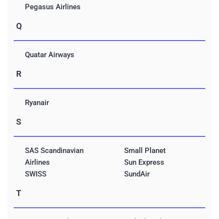
Pegasus Airlines
Q
Quatar Airways
R
Ryanair
S
SAS Scandinavian
Small Planet
Airlines
Sun Express
SWISS
SundAir
T