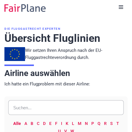
Zum
Inhalt
DIE FLUGGASTRECHT EXPERTEN
Übersicht Fluglinien
Wir setzen Ihren Anspruch nach der EU-
Fluggastrechteverordnung durch.
Airline auswählen
Ich hatte ein Flugproblem mit dieser Airline:
Alle
A
B
C
D
E
F
I
K
L
M
N
P
Q
R
S
T
U
V
W