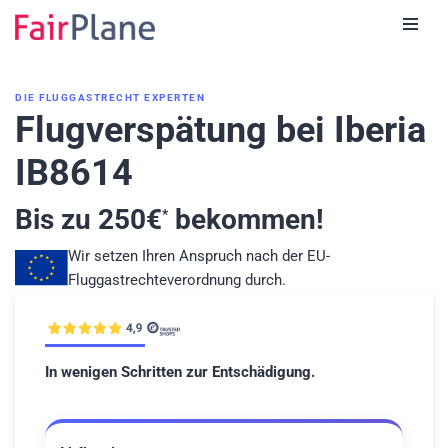
Zum
Inhalt
DIE FLUGGASTRECHT EXPERTEN
Flugverspätung bei Iberia
IB8614
Bis zu
250
€
bekommen!
*
Wir setzen Ihren Anspruch nach der EU-
Fluggastrechteverordnung durch.
In wenigen Schritten zur Entschädigung.