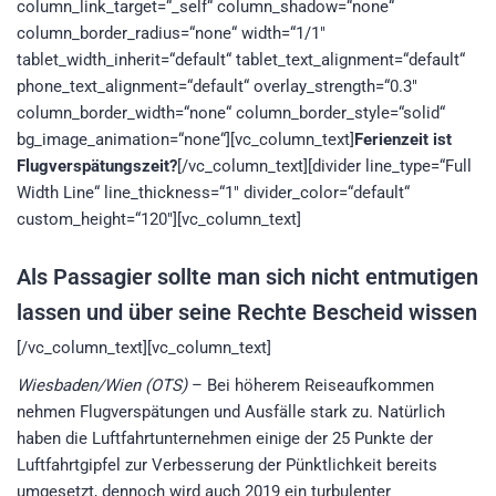
column_link_target=“_self“ column_shadow=“none“
column_border_radius=“none“ width=“1/1″
tablet_width_inherit=“default“ tablet_text_alignment=“default“
phone_text_alignment=“default“ overlay_strength=“0.3″
column_border_width=“none“ column_border_style=“solid“
bg_image_animation=“none“][vc_column_text]
Ferienzeit ist
Flugverspätungszeit?
[/vc_column_text][divider line_type=“Full
Width Line“ line_thickness=“1″ divider_color=“default“
custom_height=“120″][vc_column_text]
Als Passagier sollte man sich nicht entmutigen
lassen und über seine Rechte Bescheid wissen
[/vc_column_text][vc_column_text]
Wiesbaden/Wien (OTS)
– Bei höherem Reiseaufkommen
nehmen Flugverspätungen und Ausfälle stark zu. Natürlich
haben die Luftfahrtunternehmen einige der 25 Punkte der
Luftfahrtgipfel zur Verbesserung der Pünktlichkeit bereits
umgesetzt, dennoch wird auch 2019 ein turbulenter