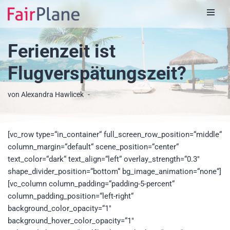
Zum
Inhalt
Ferienzeit ist
Flugverspätungszeit?
von
Alexandra Hawlicek
[vc_row type=“in_container“ full_screen_row_position=“middle“
column_margin=“default“ scene_position=“center“
text_color=“dark“ text_align=“left“ overlay_strength=“0.3″
shape_divider_position=“bottom“ bg_image_animation=“none“]
[vc_column column_padding=“padding-5-percent“
column_padding_position=“left-right“
background_color_opacity=“1″
background_hover_color_opacity=“1″