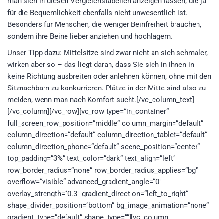
man sich in diesen Vergleichstabellen anzeigen lassen, die ja
für die Bequemlichkeit ebenfalls nicht unwesentlich ist.
Besonders für Menschen, die weniger Beinfreiheit brauchen,
sondern ihre Beine lieber anziehen und hochlagern.
Unser Tipp dazu: Mittelsitze sind zwar nicht an sich schmaler,
wirken aber so – das liegt daran, dass Sie sich in ihnen in
keine Richtung ausbreiten oder anlehnen können, ohne mit den
Sitznachbarn zu konkurrieren. Plätze in der Mitte sind also zu
meiden, wenn man nach Komfort sucht.[/vc_column_text]
[/vc_column][/vc_row][vc_row type=“in_container“
full_screen_row_position=“middle“ column_margin=“default“
column_direction=“default“ column_direction_tablet=“default“
column_direction_phone=“default“ scene_position=“center“
top_padding=“3%“ text_color=“dark“ text_align=“left“
row_border_radius=“none“ row_border_radius_applies=“bg“
overflow=“visible“ advanced_gradient_angle=“0″
overlay_strength=“0.3″ gradient_direction=“left_to_right“
shape_divider_position=“bottom“ bg_image_animation=“none“
gradient_type=“default“ shape_type=““][vc_column