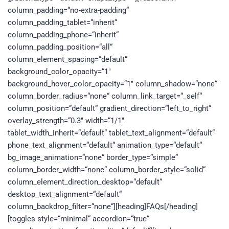
column_padding=“no-extra-padding“
column_padding_tablet=“inherit“
column_padding_phone=“inherit“
column_padding_position=“all“
column_element_spacing=“default“
background_color_opacity=“1″
background_hover_color_opacity=“1″ column_shadow=“none“
column_border_radius=“none“ column_link_target=“_self“
column_position=“default“ gradient_direction=“left_to_right“
overlay_strength=“0.3″ width=“1/1″
tablet_width_inherit=“default“ tablet_text_alignment=“default“
phone_text_alignment=“default“ animation_type=“default“
bg_image_animation=“none“ border_type=“simple“
column_border_width=“none“ column_border_style=“solid“
column_element_direction_desktop=“default“
desktop_text_alignment=“default“
column_backdrop_filter=“none“][heading]FAQs[/heading]
[toggles style=“minimal“ accordion=“true“