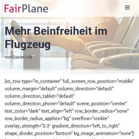
Zum
Inhalt
Mehr Beinfreiheit im
Flugzeug
von
Daniel Pilz
[vc_row type=“in_container“ full_screen_row_position=“middle“
column_margin=“default“ column_direction=“default“
column_direction_tablet=“default“
column_direction_phone=“default“ scene_position=“center“
text_color=“dark“ text_align=“left“ row_border_radius=“none“
row_border_radius_applies=“bg“ overflow=“visible“
overlay_strength=“0.3″ gradient_direction=“left_to_right“
shape_divider_position=“bottom“ bg_image_animation=“none“]