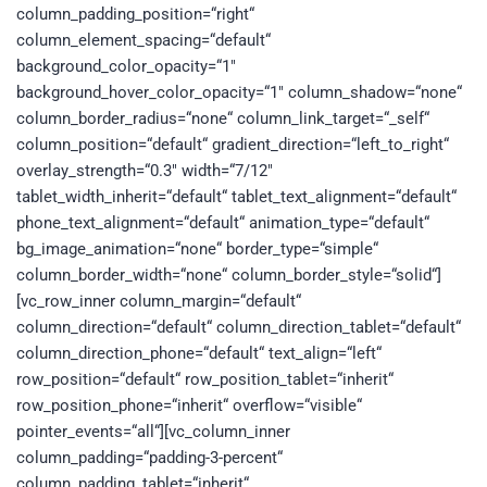
column_padding_position=“right“
column_element_spacing=“default“
background_color_opacity=“1″
background_hover_color_opacity=“1″ column_shadow=“none“
column_border_radius=“none“ column_link_target=“_self“
column_position=“default“ gradient_direction=“left_to_right“
overlay_strength=“0.3″ width=“7/12″
tablet_width_inherit=“default“ tablet_text_alignment=“default“
phone_text_alignment=“default“ animation_type=“default“
bg_image_animation=“none“ border_type=“simple“
column_border_width=“none“ column_border_style=“solid“]
[vc_row_inner column_margin=“default“
column_direction=“default“ column_direction_tablet=“default“
column_direction_phone=“default“ text_align=“left“
row_position=“default“ row_position_tablet=“inherit“
row_position_phone=“inherit“ overflow=“visible“
pointer_events=“all“][vc_column_inner
column_padding=“padding-3-percent“
column_padding_tablet=“inherit“