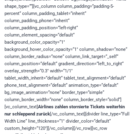
shape_type=““][vc_column column_padding=“padding-5-
percent“ column_padding_tablet=“inherit“
column_padding_phone=“inherit“
column_padding_position=“left-right“
column_element_spacing=“default“
background_color_opacity=“1″
background_hover_color_opacity=“1″ column_shadow=“none“
column_border_radius=“none“ column_link_target=“_self“
column_position=“default“ gradient_direction=“left_to_right“
overlay_strength=“0.3″ width=“1/1″
tablet_width_inherit=“default“ tablet_text_alignment=“default“
phone_text_alignment=“default“ animation_type=“default“
bg_image_animation=“none“ border_type=“simple“
column_border_width=“none“ column_border_style=“solid“]
[vc_column_text]
Airlines zahlen stornierte Tickets weiterhin
nur schleppend zurück
[/vc_column_text][divider line_type=“Full
Width Line“ line_thickness=“1″ divider_color=“default“
custom_height=“120″][/vc_column][/vc_row][vc_row