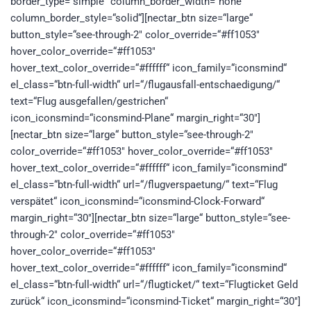
border_type=“simple“ column_border_width=“none“
column_border_style=“solid“][nectar_btn size=“large“
button_style=“see-through-2″ color_override=“#ff1053″
hover_color_override=“#ff1053″
hover_text_color_override=“#ffffff“ icon_family=“iconsmind“
el_class=“btn-full-width“ url=“/flugausfall-entschaedigung/“
text=“Flug ausgefallen/gestrichen“
icon_iconsmind=“iconsmind-Plane“ margin_right=“30″]
[nectar_btn size=“large“ button_style=“see-through-2″
color_override=“#ff1053″ hover_color_override=“#ff1053″
hover_text_color_override=“#ffffff“ icon_family=“iconsmind“
el_class=“btn-full-width“ url=“/flugverspaetung/“ text=“Flug
verspätet“ icon_iconsmind=“iconsmind-Clock-Forward“
margin_right=“30″][nectar_btn size=“large“ button_style=“see-
through-2″ color_override=“#ff1053″
hover_color_override=“#ff1053″
hover_text_color_override=“#ffffff“ icon_family=“iconsmind“
el_class=“btn-full-width“ url=“/flugticket/“ text=“Flugticket Geld
zurück“ icon_iconsmind=“iconsmind-Ticket“ margin_right=“30″]