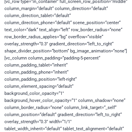
[vc_row type=“in_container“ full_screen_row_position=“middle“
column_margin=“default“ column_direction=“default“
column_direction_tablet=“default“
column_direction_phone=“default“ scene_position=“center“
text_color=“dark“ text_align=“left“ row_border_radius=“none“
row_border_radius_applies=“bg“ overflow=“visible“
overlay_strength=“0.3″ gradient_direction=“left_to_right“
shape_divider_position=“bottom“ bg_image_animation=“none“]
[vc_column column_padding=“padding-5-percent“
column_padding_tablet=“inherit“
column_padding_phone=“inherit“
column_padding_position=“left-right“
column_element_spacing=“default“
background_color_opacity=“1″
background_hover_color_opacity=“1″ column_shadow=“none“
column_border_radius=“none“ column_link_target=“_self“
column_position=“default“ gradient_direction=“left_to_right“
overlay_strength=“0.3″ width=“1/1″
tablet_width_inherit=“default“ tablet_text_alignment=“default“