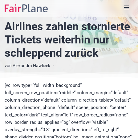
Zum
Airlines zahlen stornierte
Inhalt
Tickets weiterhin nur
schleppend zurück
von
Alexandra Hawlicek
[vc_row type=“full_width_background“
full_screen_row_position=“middle“ column_margin=“default“
column_direction=“default“ column_direction_tablet=“default“
column_direction_phone=“default“ scene_position=“center“
text_color=“dark“ text_align=“left“ row_border_radius=“none“
row_border_radius_applies=“bg“ overflow=“visible“
overlay_strength=“0.3″ gradient_direction=“left_to_right“
shape_divider_position=“bottom“ bg_image_animation=“none“