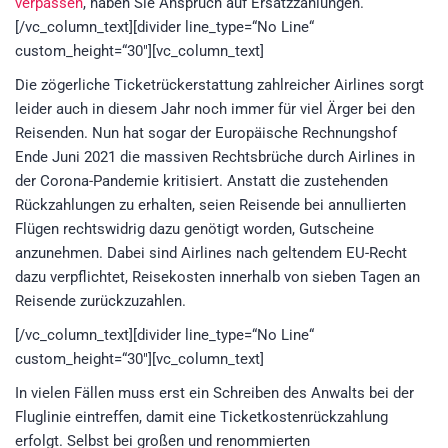
verpassen
, haben Sie Anspruch auf Ersatzzahlungen.
[/vc_column_text][divider line_type=“No Line“
custom_height=“30″][vc_column_text]
Die zögerliche Ticketrückerstattung zahlreicher Airlines sorgt
leider auch in diesem Jahr noch immer für viel Ärger bei den
Reisenden. Nun hat sogar der Europäische Rechnungshof
Ende Juni 2021 die massiven Rechtsbrüche durch Airlines in
der Corona-Pandemie kritisiert. Anstatt die zustehenden
Rückzahlungen zu erhalten, seien Reisende bei annullierten
Flügen rechtswidrig dazu genötigt worden, Gutscheine
anzunehmen. Dabei sind Airlines nach geltendem EU-Recht
dazu verpflichtet, Reisekosten innerhalb von sieben Tagen an
Reisende zurückzuzahlen.
[/vc_column_text][divider line_type=“No Line“
custom_height=“30″][vc_column_text]
In vielen Fällen muss erst ein Schreiben des Anwalts bei der
Fluglinie eintreffen, damit eine Ticketkostenrückzahlung
erfolgt. Selbst bei großen und renommierten