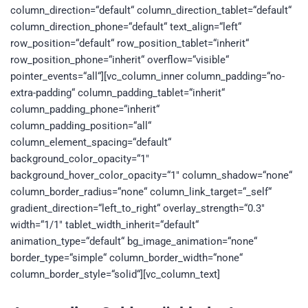
column_direction=“default“ column_direction_tablet=“default“
column_direction_phone=“default“ text_align=“left“
row_position=“default“ row_position_tablet=“inherit“
row_position_phone=“inherit“ overflow=“visible“
pointer_events=“all“][vc_column_inner column_padding=“no-
extra-padding“ column_padding_tablet=“inherit“
column_padding_phone=“inherit“
column_padding_position=“all“
column_element_spacing=“default“
background_color_opacity=“1″
background_hover_color_opacity=“1″ column_shadow=“none“
column_border_radius=“none“ column_link_target=“_self“
gradient_direction=“left_to_right“ overlay_strength=“0.3″
width=“1/1″ tablet_width_inherit=“default“
animation_type=“default“ bg_image_animation=“none“
border_type=“simple“ column_border_width=“none“
column_border_style=“solid“][vc_column_text]