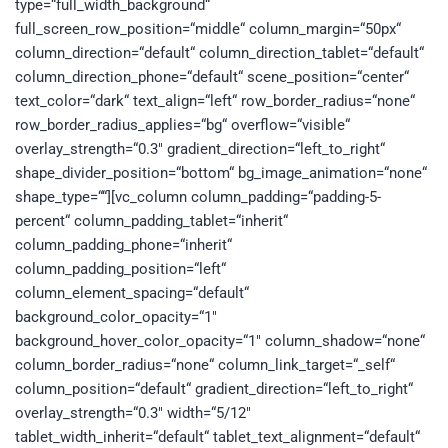
type=“full_width_background“
full_screen_row_position=“middle“ column_margin=“50px“
column_direction=“default“ column_direction_tablet=“default“
column_direction_phone=“default“ scene_position=“center“
text_color=“dark“ text_align=“left“ row_border_radius=“none“
row_border_radius_applies=“bg“ overflow=“visible“
overlay_strength=“0.3″ gradient_direction=“left_to_right“
shape_divider_position=“bottom“ bg_image_animation=“none“
shape_type=““][vc_column column_padding=“padding-5-
percent“ column_padding_tablet=“inherit“
column_padding_phone=“inherit“
column_padding_position=“left“
column_element_spacing=“default“
background_color_opacity=“1″
background_hover_color_opacity=“1″ column_shadow=“none“
column_border_radius=“none“ column_link_target=“_self“
column_position=“default“ gradient_direction=“left_to_right“
overlay_strength=“0.3″ width=“5/12″
tablet_width_inherit=“default“ tablet_text_alignment=“default“