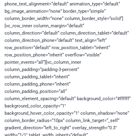
phone_text_alignment=“default“ animation_type=“default“
bg_image_animation=“none“ border_type=“simple“
column_border_width=“none“ column_border_style=“solid“]
[vc_row_inner column_margin=“default“
column_direction=“default“ column_direction_tablet=“default“
column_direction_phone=“default“ text_align=“left“
row_position=“default“ row_position_tablet=“inherit“
row_position_phone=“inherit“ overflow=“visible“
pointer_events=“all“][vc_column_inner
column_padding=“padding-3-percent“
column_padding_tablet=“inherit“
column_padding_phone=“inherit“
column_padding_position=“all“
column_element_spacing=“default“ background_color=“#ffffff“
background_color_opacity=“1″
background_hover_color_opacity=“1″ column_shadow=“none“
column_border_radius=“10px“ column_link_target=“_self“
gradient_direction=“left_to_right“ overlay_strength=“0.3″
width=“1/1″ tablet_width_inherit=“default“