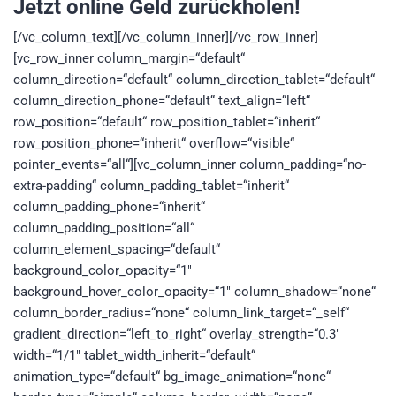
Jetzt online Geld zurückholen!
[/vc_column_text][/vc_column_inner][/vc_row_inner]
[vc_row_inner column_margin=“default“
column_direction=“default“ column_direction_tablet=“default“
column_direction_phone=“default“ text_align=“left“
row_position=“default“ row_position_tablet=“inherit“
row_position_phone=“inherit“ overflow=“visible“
pointer_events=“all“][vc_column_inner column_padding=“no-
extra-padding“ column_padding_tablet=“inherit“
column_padding_phone=“inherit“
column_padding_position=“all“
column_element_spacing=“default“
background_color_opacity=“1″
background_hover_color_opacity=“1″ column_shadow=“none“
column_border_radius=“none“ column_link_target=“_self“
gradient_direction=“left_to_right“ overlay_strength=“0.3″
width=“1/1″ tablet_width_inherit=“default“
animation_type=“default“ bg_image_animation=“none“