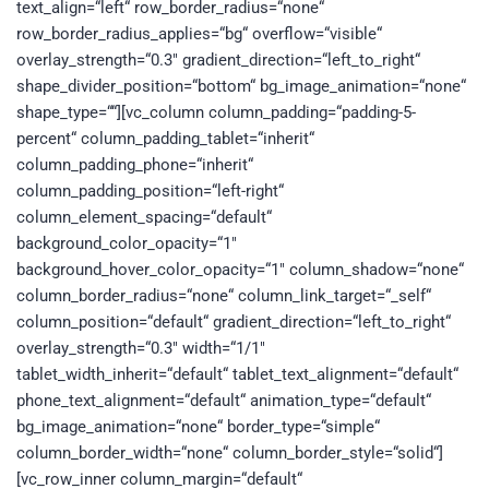
text_align=“left“ row_border_radius=“none“
row_border_radius_applies=“bg“ overflow=“visible“
overlay_strength=“0.3″ gradient_direction=“left_to_right“
shape_divider_position=“bottom“ bg_image_animation=“none“
shape_type=““][vc_column column_padding=“padding-5-
percent“ column_padding_tablet=“inherit“
column_padding_phone=“inherit“
column_padding_position=“left-right“
column_element_spacing=“default“
background_color_opacity=“1″
background_hover_color_opacity=“1″ column_shadow=“none“
column_border_radius=“none“ column_link_target=“_self“
column_position=“default“ gradient_direction=“left_to_right“
overlay_strength=“0.3″ width=“1/1″
tablet_width_inherit=“default“ tablet_text_alignment=“default“
phone_text_alignment=“default“ animation_type=“default“
bg_image_animation=“none“ border_type=“simple“
column_border_width=“none“ column_border_style=“solid“]
[vc_row_inner column_margin=“default“