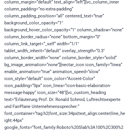
column_margin=“default“ text_align=“left“][vc_column_inner
column_padding=“no-extra-padding“
column_padding_position=“all“ centered_text=“true“
background_color_opacity=“1″
background_hover_color_opacity=“1″ column_shadow=“none“
column_border_radius=“none“ bottom_margin=“0″
column_link_target=“_self“ width=“1/1″
tablet_width_inherit=“default“ overlay_strength=“0.3″
column_border_width=“none“ column_border_style=“solid“
bg_image_animation=“none“][nectar_icon icon_family=“linea“
enable_animation=“true“ animation_speed=“slow“
icon_style=“default“ icon_color=“Accent-Color“
icon_padding=“0px“ icon_linea=“icon-basic-elaboration-
message-happy“ icon_size=“48″][vc_custom_heading
text=“Erläuterung Prof. Dr. Ronald Schmid, Luftrechtsexperte
und FairPlane Unternehmenssprecher:“
font_container=“tag:h2|font_size:34px|text_align:center|line_he
ight:44px“
google_fonts=“font_family:Roboto%20Slab%3A100%2C300%2