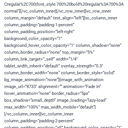
Cregular%2C700|font_style:700%20bold%20regular%3A700%3A
normal“][/vc_column_inner][/vc_row_inner][vc_row_inner
column_margin=“default“ text_align=“left“][vc_column_inner
column_padding=“padding-1-percent“
column_padding_position=“left-right“
background_color_opacity=“1″
background_hover_color_opacity=“1″ column_shadow=“none“
column_border_radius=“none“ top_margin=“5%“
column_link_target=“_self“ width=“1/4″
tablet_width_inherit=“default“ overlay_strength=“0.3″
column_border_width=“none“ column_border_style=“solid“
bg_image_animation=“none“][image_with_animation
image_url=“8733″ alignment=““ animation=“Fade In“
hover_animation=“none“ border_radius=“5px“
box_shadow=“small_depth“ image_loading=“lazy-load“
max_width=“100%“ max_width_mobile=“default“]
[/vc_column_inner][vc_column_inner
column_padding=“padding-2-percent“
column_padding_position=“all“ background_color_opacity=“1″