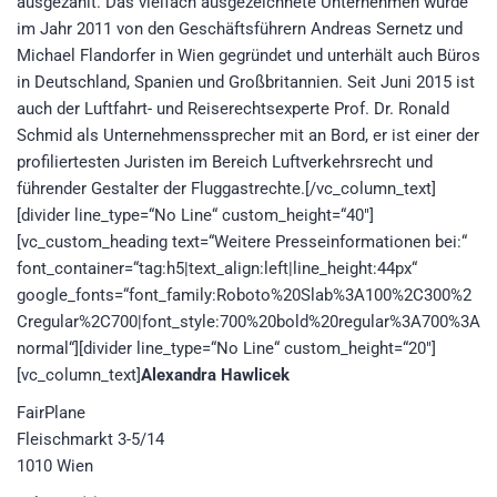
ausgezahlt. Das vielfach ausgezeichnete Unternehmen wurde
im Jahr 2011 von den Geschäftsführern Andreas Sernetz und
Michael Flandorfer in Wien gegründet und unterhält auch Büros
in Deutschland, Spanien und Großbritannien. Seit Juni 2015 ist
auch der Luftfahrt- und Reiserechtsexperte Prof. Dr. Ronald
Schmid als Unternehmenssprecher mit an Bord, er ist einer der
profiliertesten Juristen im Bereich Luftverkehrsrecht und
führender Gestalter der Fluggastrechte.[/vc_column_text]
[divider line_type=“No Line“ custom_height=“40″]
[vc_custom_heading text=“Weitere Presseinformationen bei:“
font_container=“tag:h5|text_align:left|line_height:44px“
google_fonts=“font_family:Roboto%20Slab%3A100%2C300%2
Cregular%2C700|font_style:700%20bold%20regular%3A700%3A
normal“][divider line_type=“No Line“ custom_height=“20″]
[vc_column_text]
Alexandra Hawlicek
FairPlane
Fleischmarkt 3-5/14
1010 Wien