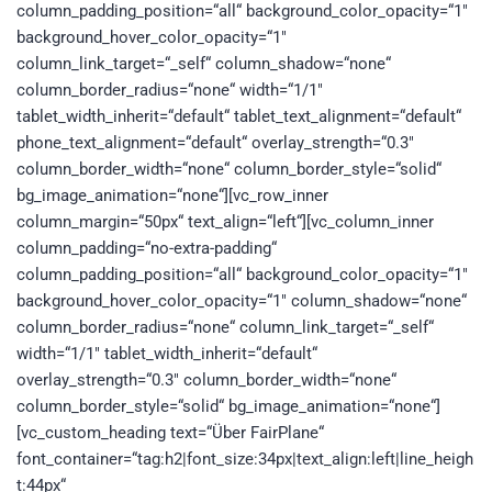
column_padding_position=“all“ background_color_opacity=“1″
background_hover_color_opacity=“1″
column_link_target=“_self“ column_shadow=“none“
column_border_radius=“none“ width=“1/1″
tablet_width_inherit=“default“ tablet_text_alignment=“default“
phone_text_alignment=“default“ overlay_strength=“0.3″
column_border_width=“none“ column_border_style=“solid“
bg_image_animation=“none“][vc_row_inner
column_margin=“50px“ text_align=“left“][vc_column_inner
column_padding=“no-extra-padding“
column_padding_position=“all“ background_color_opacity=“1″
background_hover_color_opacity=“1″ column_shadow=“none“
column_border_radius=“none“ column_link_target=“_self“
width=“1/1″ tablet_width_inherit=“default“
overlay_strength=“0.3″ column_border_width=“none“
column_border_style=“solid“ bg_image_animation=“none“]
[vc_custom_heading text=“Über FairPlane“
font_container=“tag:h2|font_size:34px|text_align:left|line_heigh
t:44px“