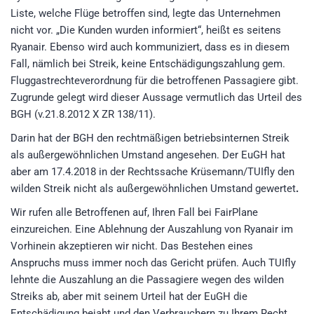
Liste, welche Flüge betroffen sind, legte das Unternehmen
nicht vor. „Die Kunden wurden informiert“, heißt es seitens
Ryanair. Ebenso wird auch kommuniziert, dass es in diesem
Fall, nämlich bei Streik, keine Entschädigungszahlung gem.
Fluggastrechteverordnung für die betroffenen Passagiere gibt.
Zugrunde gelegt wird dieser Aussage vermutlich das Urteil des
BGH (v.21.8.2012 X ZR 138/11).
Darin hat der BGH den rechtmäßigen betriebsinternen Streik
als außergewöhnlichen Umstand angesehen. Der EuGH hat
aber am 17.4.2018 in der Rechtssache Krüsemann/TUIfly den
wilden Streik nicht als außergewöhnlichen Umstand gewertet
.
Wir rufen alle Betroffenen auf, Ihren Fall bei FairPlane
einzureichen. Eine Ablehnung der Auszahlung von Ryanair im
Vorhinein akzeptieren wir nicht. Das Bestehen eines
Anspruchs muss immer noch das Gericht prüfen. Auch TUIfly
lehnte die Auszahlung an die Passagiere wegen des wilden
Streiks ab, aber mit seinem Urteil hat der EuGH die
Entschädigung bejaht und den Verbrauchern zu Ihrem Recht