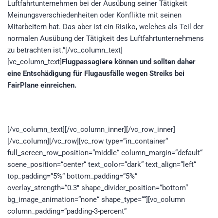
Luftfahrtunternehmen bei der Ausübung seiner Tätigkeit
Meinungsverschiedenheiten oder Konflikte mit seinen
Mitarbeitern hat. Das aber ist ein Risiko, welches als Teil der
normalen Ausübung der Tätigkeit des Luftfahrtunternehmens
zu betrachten ist.“[/vc_column_text]
[vc_column_text]
Flugpassagiere können und sollten daher
eine Entschädigung für Flugausfälle wegen Streiks bei
FairPlane einreichen.
[/vc_column_text][/vc_column_inner][/vc_row_inner]
[/vc_column][/vc_row][vc_row type=“in_container“
full_screen_row_position=“middle“ column_margin=“default“
scene_position=“center“ text_color=“dark“ text_align=“left“
top_padding=“5%“ bottom_padding=“5%“
overlay_strength=“0.3″ shape_divider_position=“bottom“
bg_image_animation=“none“ shape_type=““][vc_column
column_padding=“padding-3-percent“