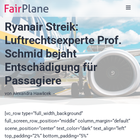
Zum
Ryanair Streik:
Inhalt
Luftrechtsexperte Prof.
Schmid bejaht
Entschädigung für
Passagiere
von
Alexandra Hawlicek
[vc_row type=“full_width_background“
full_screen_row_position=“middle“ column_margin=“default“
scene_position=“center“ text_color=“dark“ text_align=“left“
top_padding=“2%“ bottom_padding=“5%“