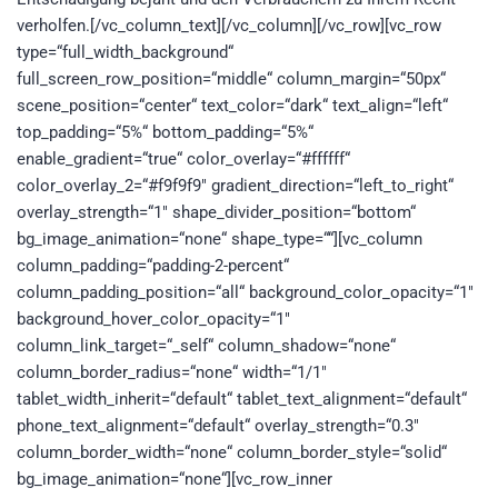
verholfen.[/vc_column_text][/vc_column][/vc_row][vc_row
type=“full_width_background“
full_screen_row_position=“middle“ column_margin=“50px“
scene_position=“center“ text_color=“dark“ text_align=“left“
top_padding=“5%“ bottom_padding=“5%“
enable_gradient=“true“ color_overlay=“#ffffff“
color_overlay_2=“#f9f9f9″ gradient_direction=“left_to_right“
overlay_strength=“1″ shape_divider_position=“bottom“
bg_image_animation=“none“ shape_type=““][vc_column
column_padding=“padding-2-percent“
column_padding_position=“all“ background_color_opacity=“1″
background_hover_color_opacity=“1″
column_link_target=“_self“ column_shadow=“none“
column_border_radius=“none“ width=“1/1″
tablet_width_inherit=“default“ tablet_text_alignment=“default“
phone_text_alignment=“default“ overlay_strength=“0.3″
column_border_width=“none“ column_border_style=“solid“
bg_image_animation=“none“][vc_row_inner