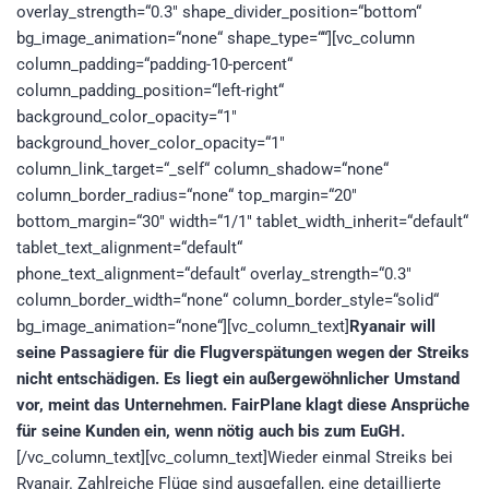
overlay_strength=“0.3″ shape_divider_position=“bottom“
bg_image_animation=“none“ shape_type=““][vc_column
column_padding=“padding-10-percent“
column_padding_position=“left-right“
background_color_opacity=“1″
background_hover_color_opacity=“1″
column_link_target=“_self“ column_shadow=“none“
column_border_radius=“none“ top_margin=“20″
bottom_margin=“30″ width=“1/1″ tablet_width_inherit=“default“
tablet_text_alignment=“default“
phone_text_alignment=“default“ overlay_strength=“0.3″
column_border_width=“none“ column_border_style=“solid“
bg_image_animation=“none“][vc_column_text]
Ryanair will
seine Passagiere für die Flugverspätungen wegen der Streiks
nicht entschädigen. Es liegt ein außergewöhnlicher Umstand
vor, meint das Unternehmen.
FairPlane klagt diese Ansprüche
für seine Kunden ein, wenn nötig auch bis zum EuGH.
[/vc_column_text][vc_column_text]Wieder einmal Streiks bei
Ryanair. Zahlreiche Flüge sind ausgefallen, eine detaillierte