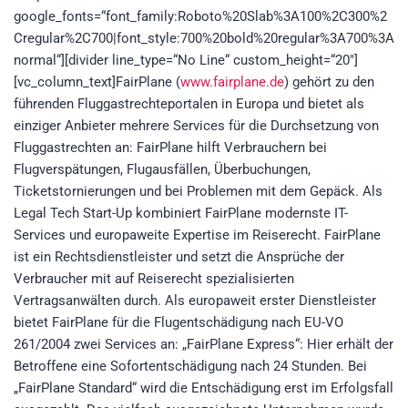
google_fonts=“font_family:Roboto%20Slab%3A100%2C300%2
Cregular%2C700|font_style:700%20bold%20regular%3A700%3A
normal“][divider line_type=“No Line“ custom_height=“20″]
[vc_column_text]FairPlane (
www.fairplane.de
) gehört zu den
führenden Fluggastrechteportalen in Europa und bietet als
einziger Anbieter mehrere Services für die Durchsetzung von
Fluggastrechten an: FairPlane hilft Verbrauchern bei
Flugverspätungen, Flugausfällen, Überbuchungen,
Ticketstornierungen und bei Problemen mit dem Gepäck. Als
Legal Tech Start-Up kombiniert FairPlane modernste IT-
Services und europaweite Expertise im Reiserecht. FairPlane
ist ein Rechtsdienstleister und setzt die Ansprüche der
Verbraucher mit auf Reiserecht spezialisierten
Vertragsanwälten durch. Als europaweit erster Dienstleister
bietet FairPlane für die Flugentschädigung nach EU-VO
261/2004 zwei Services an: „FairPlane Express“: Hier erhält der
Betroffene eine Sofortentschädigung nach 24 Stunden. Bei
„FairPlane Standard“ wird die Entschädigung erst im Erfolgsfall