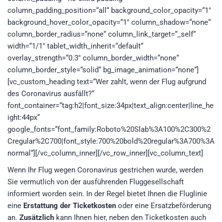
column_padding_position=“all“ background_color_opacity=“1″
background_hover_color_opacity=“1″ column_shadow=“none“
column_border_radius=“none“ column_link_target=“_self“
width=“1/1″ tablet_width_inherit=“default“
overlay_strength=“0.3″ column_border_width=“none“
column_border_style=“solid“ bg_image_animation=“none“]
[vc_custom_heading text=“Wer zahlt, wenn der Flug aufgrund
des Coronavirus ausfällt?“
font_container=“tag:h2|font_size:34px|text_align:center|line_he
ight:44px“
google_fonts=“font_family:Roboto%20Slab%3A100%2C300%2
Cregular%2C700|font_style:700%20bold%20regular%3A700%3A
normal“][/vc_column_inner][/vc_row_inner][vc_column_text]
Wenn Ihr Flug wegen Coronavirus gestrichen wurde, werden
Sie vermutlich von der ausführenden Fluggesellschaft
informiert worden sein. In der Regel bietet Ihnen die Fluglinie
eine
Erstattung der Ticketkosten
oder eine Ersatzbeförderung
an.
Zusätzlich
kann Ihnen hier, neben den Ticketkosten auch