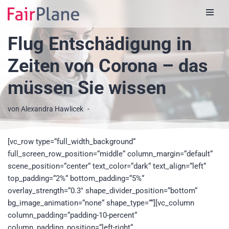
Zum
Flug Entschädigung in
Inhalt
Zeiten von Corona – das
müssen Sie wissen
von
Alexandra Hawlicek
[vc_row type=“full_width_background“
full_screen_row_position=“middle“ column_margin=“default“
scene_position=“center“ text_color=“dark“ text_align=“left“
top_padding=“2%“ bottom_padding=“5%“
overlay_strength=“0.3″ shape_divider_position=“bottom“
bg_image_animation=“none“ shape_type=““][vc_column
column_padding=“padding-10-percent“
column_padding_position=“left-right“