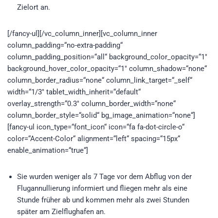
Zielort an.
[/fancy-ul][/vc_column_inner][vc_column_inner
column_padding=“no-extra-padding“
column_padding_position=“all“ background_color_opacity=“1″
background_hover_color_opacity=“1″ column_shadow=“none“
column_border_radius=“none“ column_link_target=“_self“
width=“1/3″ tablet_width_inherit=“default“
overlay_strength=“0.3″ column_border_width=“none“
column_border_style=“solid“ bg_image_animation=“none“]
[fancy-ul icon_type=“font_icon“ icon=“fa fa-dot-circle-o“
color=“Accent-Color“ alignment=“left“ spacing=“15px“
enable_animation=“true“]
Sie wurden weniger als 7 Tage vor dem Abflug von der
Flugannullierung informiert und fliegen mehr als eine
Stunde früher ab und kommen mehr als zwei Stunden
später am Zielflughafen an.