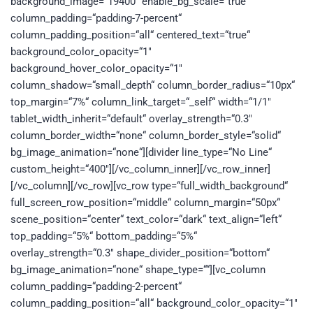
background_image=“19400″ enable_bg_scale=“true“
column_padding=“padding-7-percent“
column_padding_position=“all“ centered_text=“true“
background_color_opacity=“1″
background_hover_color_opacity=“1″
column_shadow=“small_depth“ column_border_radius=“10px“
top_margin=“7%“ column_link_target=“_self“ width=“1/1″
tablet_width_inherit=“default“ overlay_strength=“0.3″
column_border_width=“none“ column_border_style=“solid“
bg_image_animation=“none“][divider line_type=“No Line“
custom_height=“400″][/vc_column_inner][/vc_row_inner]
[/vc_column][/vc_row][vc_row type=“full_width_background“
full_screen_row_position=“middle“ column_margin=“50px“
scene_position=“center“ text_color=“dark“ text_align=“left“
top_padding=“5%“ bottom_padding=“5%“
overlay_strength=“0.3″ shape_divider_position=“bottom“
bg_image_animation=“none“ shape_type=““][vc_column
column_padding=“padding-2-percent“
column_padding_position=“all“ background_color_opacity=“1″