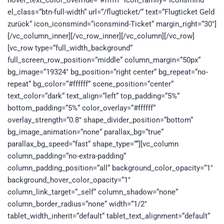
el_class=“btn-full-width“ url=“/flugticket/“ text=“Flugticket Geld
zurück“ icon_iconsmind=“iconsmind-Ticket“ margin_right=“30″]
[/vc_column_inner][/vc_row_inner][/vc_column][/vc_row]
[vc_row type=“full_width_background“
full_screen_row_position=“middle“ column_margin=“50px“
bg_image=“19324″ bg_position=“right center“ bg_repeat=“no-
repeat“ bg_color=“#ffffff“ scene_position=“center“
text_color=“dark“ text_align=“left“ top_padding=“5%“
bottom_padding=“5%“ color_overlay=“#ffffff“
overlay_strength=“0.8″ shape_divider_position=“bottom“
bg_image_animation=“none“ parallax_bg=“true“
parallax_bg_speed=“fast“ shape_type=““][vc_column
column_padding=“no-extra-padding“
column_padding_position=“all“ background_color_opacity=“1″
background_hover_color_opacity=“1″
column_link_target=“_self“ column_shadow=“none“
column_border_radius=“none“ width=“1/2″
tablet_width_inherit=“default“ tablet_text_alignment=“default“