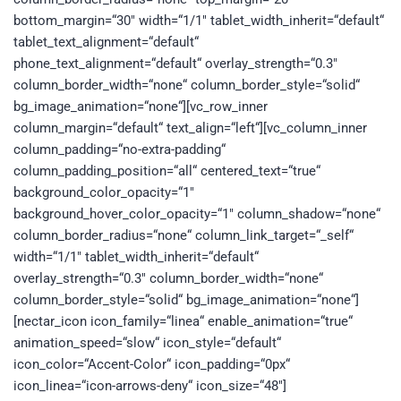
bottom_margin=“30″ width=“1/1″ tablet_width_inherit=“default“
tablet_text_alignment=“default“
phone_text_alignment=“default“ overlay_strength=“0.3″
column_border_width=“none“ column_border_style=“solid“
bg_image_animation=“none“][vc_row_inner
column_margin=“default“ text_align=“left“][vc_column_inner
column_padding=“no-extra-padding“
column_padding_position=“all“ centered_text=“true“
background_color_opacity=“1″
background_hover_color_opacity=“1″ column_shadow=“none“
column_border_radius=“none“ column_link_target=“_self“
width=“1/1″ tablet_width_inherit=“default“
overlay_strength=“0.3″ column_border_width=“none“
column_border_style=“solid“ bg_image_animation=“none“]
[nectar_icon icon_family=“linea“ enable_animation=“true“
animation_speed=“slow“ icon_style=“default“
icon_color=“Accent-Color“ icon_padding=“0px“
icon_linea=“icon-arrows-deny“ icon_size=“48″]