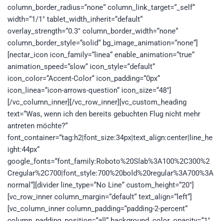
column_border_radius=“none“ column_link_target=“_self“
width=“1/1″ tablet_width_inherit=“default“
overlay_strength=“0.3″ column_border_width=“none“
column_border_style=“solid“ bg_image_animation=“none“]
[nectar_icon icon_family=“linea“ enable_animation=“true“
animation_speed=“slow“ icon_style=“default“
icon_color=“Accent-Color“ icon_padding=“0px“
icon_linea=“icon-arrows-question“ icon_size=“48″]
[/vc_column_inner][/vc_row_inner][vc_custom_heading
text=“Was, wenn ich den bereits gebuchten Flug nicht mehr
antreten möchte?“
font_container=“tag:h2|font_size:34px|text_align:center|line_he
ight:44px“
google_fonts=“font_family:Roboto%20Slab%3A100%2C300%2
Cregular%2C700|font_style:700%20bold%20regular%3A700%3A
normal“][divider line_type=“No Line“ custom_height=“20″]
[vc_row_inner column_margin=“default“ text_align=“left“]
[vc_column_inner column_padding=“padding-2-percent“
column_padding_position=“all“ background_color_opacity=“1″