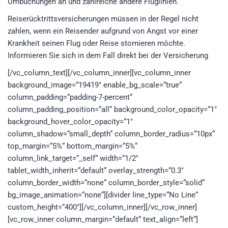
Umbuchungen an und zahlreiche andere Fluglinien.
Reiserücktrittsversicherungen müssen in der Regel nicht
zahlen, wenn ein Reisender aufgrund von Angst vor einer
Krankheit seinen Flug oder Reise stornieren möchte.
Informieren Sie sich in dem Fall direkt bei der Versicherung
[/vc_column_text][/vc_column_inner][vc_column_inner
background_image=“19419″ enable_bg_scale=“true“
column_padding=“padding-7-percent“
column_padding_position=“all“ background_color_opacity=“1″
background_hover_color_opacity=“1″
column_shadow=“small_depth“ column_border_radius=“10px“
top_margin=“5%“ bottom_margin=“5%“
column_link_target=“_self“ width=“1/2″
tablet_width_inherit=“default“ overlay_strength=“0.3″
column_border_width=“none“ column_border_style=“solid“
bg_image_animation=“none“][divider line_type=“No Line“
custom_height=“400″][/vc_column_inner][/vc_row_inner]
[vc_row_inner column_margin=“default“ text_align=“left“]