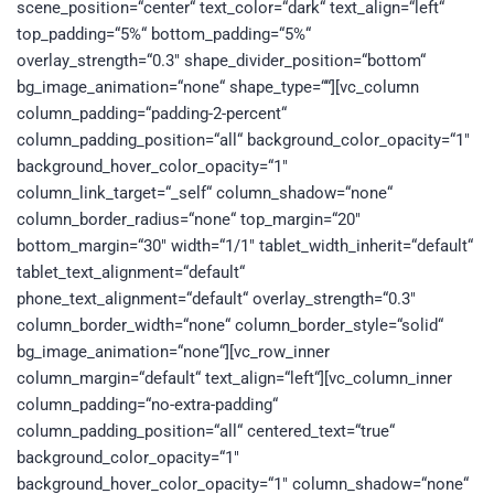
scene_position=“center“ text_color=“dark“ text_align=“left“
top_padding=“5%“ bottom_padding=“5%“
overlay_strength=“0.3″ shape_divider_position=“bottom“
bg_image_animation=“none“ shape_type=““][vc_column
column_padding=“padding-2-percent“
column_padding_position=“all“ background_color_opacity=“1″
background_hover_color_opacity=“1″
column_link_target=“_self“ column_shadow=“none“
column_border_radius=“none“ top_margin=“20″
bottom_margin=“30″ width=“1/1″ tablet_width_inherit=“default“
tablet_text_alignment=“default“
phone_text_alignment=“default“ overlay_strength=“0.3″
column_border_width=“none“ column_border_style=“solid“
bg_image_animation=“none“][vc_row_inner
column_margin=“default“ text_align=“left“][vc_column_inner
column_padding=“no-extra-padding“
column_padding_position=“all“ centered_text=“true“
background_color_opacity=“1″
background_hover_color_opacity=“1″ column_shadow=“none“