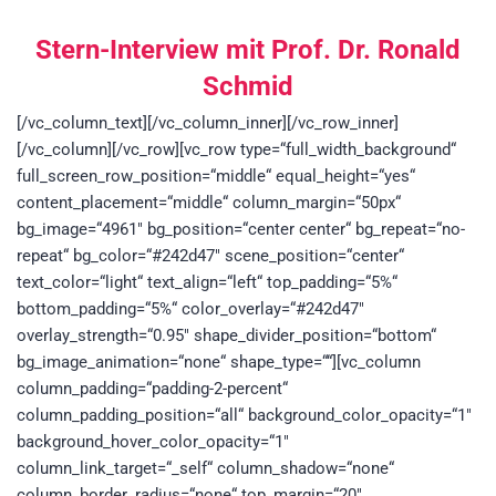
Stern-Interview mit Prof. Dr. Ronald
Schmid
[/vc_column_text][/vc_column_inner][/vc_row_inner]
[/vc_column][/vc_row][vc_row type=“full_width_background“
full_screen_row_position=“middle“ equal_height=“yes“
content_placement=“middle“ column_margin=“50px“
bg_image=“4961″ bg_position=“center center“ bg_repeat=“no-
repeat“ bg_color=“#242d47″ scene_position=“center“
text_color=“light“ text_align=“left“ top_padding=“5%“
bottom_padding=“5%“ color_overlay=“#242d47″
overlay_strength=“0.95″ shape_divider_position=“bottom“
bg_image_animation=“none“ shape_type=““][vc_column
column_padding=“padding-2-percent“
column_padding_position=“all“ background_color_opacity=“1″
background_hover_color_opacity=“1″
column_link_target=“_self“ column_shadow=“none“
column_border_radius=“none“ top_margin=“20″