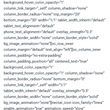
background_hover_color_opacity=“1″
column_link_target=“_self“ column_shadow=“none“
column_border_radius=“none“ top_margin=“20″
bottom_margin=“30″ width=“1/1″ tablet_width_inherit=“default“
tablet_text_alignment=“default“
phone_text_alignment=“default“ overlay_strength=“0.3″
column_border_width=“none“ column_border_style=“solid“
bg_image_animation=“none“][vc_row_inner
column_margin=“default“ text_align=“left“][vc_column_inner
column_padding=“no-extra-padding“
column_padding_position=“all“ centered_text=“true“
background_color_opacity=“1″
background_hover_color_opacity=“1″ column_shadow=“none“
column_border_radius=“none“ bottom_margin=“0″
column_link_target=“_self“ width=“1/1″
tablet_width_inherit=“default“ overlay_strength=“0.3″
column_border_width=“none“ column_border_style=“solid“
bg_image_animation=“none“][nectar_icon icon_family=“linea“
enable_animation=“true“ animation_speed=“slow“