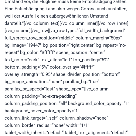
Umstand vor, die Fluglinie muss keine Entschädigung zahlen.
Eine Entschädigung kann also wegen Corona auch ausfallen,
weil der Ausfall einen außergewöhnlichen Umstand
darstellt.”[/vc_column_text][/vc_column_inner][/vc_row_inner]
[/vc_column][/vc_row][vc_row type=“full_width_background“
full_screen_row_position=“middle“ column_margin=“50px“
bg_image=“19447″ bg_position=“right center“ bg_repeat=“no-
repeat“ bg_color=“#ffffff“ scene_position=“center“
text_color=“dark“ text_align=“left“ top_padding=“5%“
bottom_padding=“5%“ color_overlay=“#ffffff“
overlay_strength=“0.95″ shape_divider_position=“bottom“
bg_image_animation=“none“ parallax_bg=“true“
parallax_bg_speed=“fast“ shape_type=““][vc_column
column_padding=“no-extra-padding“
column_padding_position=“all“ background_color_opacity=“1″
background_hover_color_opacity=“1″
column_link_target=“_self“ column_shadow=“none“
column_border_radius=“none“ width=“1/1″
tablet_width_inherit=“default“ tablet_text_alignment=“default“