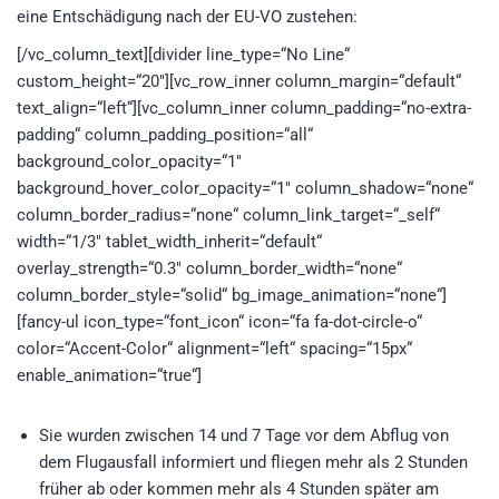
eine Entschädigung nach der EU-VO zustehen:
[/vc_column_text][divider line_type=“No Line“
custom_height=“20″][vc_row_inner column_margin=“default“
text_align=“left“][vc_column_inner column_padding=“no-extra-
padding“ column_padding_position=“all“
background_color_opacity=“1″
background_hover_color_opacity=“1″ column_shadow=“none“
column_border_radius=“none“ column_link_target=“_self“
width=“1/3″ tablet_width_inherit=“default“
overlay_strength=“0.3″ column_border_width=“none“
column_border_style=“solid“ bg_image_animation=“none“]
[fancy-ul icon_type=“font_icon“ icon=“fa fa-dot-circle-o“
color=“Accent-Color“ alignment=“left“ spacing=“15px“
enable_animation=“true“]
Sie wurden zwischen 14 und 7 Tage vor dem Abflug von
dem Flugausfall informiert und fliegen mehr als 2 Stunden
früher ab oder kommen mehr als 4 Stunden später am