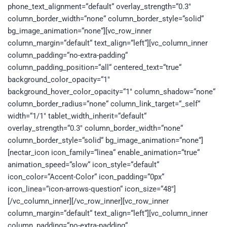
phone_text_alignment=“default“ overlay_strength=“0.3″
column_border_width=“none“ column_border_style=“solid“
bg_image_animation=“none“][vc_row_inner
column_margin=“default“ text_align=“left“][vc_column_inner
column_padding=“no-extra-padding“
column_padding_position=“all“ centered_text=“true“
background_color_opacity=“1″
background_hover_color_opacity=“1″ column_shadow=“none“
column_border_radius=“none“ column_link_target=“_self“
width=“1/1″ tablet_width_inherit=“default“
overlay_strength=“0.3″ column_border_width=“none“
column_border_style=“solid“ bg_image_animation=“none“]
[nectar_icon icon_family=“linea“ enable_animation=“true“
animation_speed=“slow“ icon_style=“default“
icon_color=“Accent-Color“ icon_padding=“0px“
icon_linea=“icon-arrows-question“ icon_size=“48″]
[/vc_column_inner][/vc_row_inner][vc_row_inner
column_margin=“default“ text_align=“left“][vc_column_inner
column_padding=“no-extra-padding“