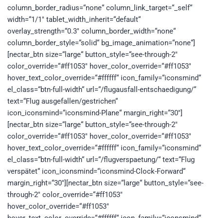
column_border_radius=“none“ column_link_target=“_self“
width=“1/1″ tablet_width_inherit=“default“
overlay_strength=“0.3″ column_border_width=“none“
column_border_style=“solid“ bg_image_animation=“none“]
[nectar_btn size=“large“ button_style=“see-through-2″
color_override=“#ff1053″ hover_color_override=“#ff1053″
hover_text_color_override=“#ffffff“ icon_family=“iconsmind“
el_class=“btn-full-width“ url=“/flugausfall-entschaedigung/“
text=“Flug ausgefallen/gestrichen“
icon_iconsmind=“iconsmind-Plane“ margin_right=“30″]
[nectar_btn size=“large“ button_style=“see-through-2″
color_override=“#ff1053″ hover_color_override=“#ff1053″
hover_text_color_override=“#ffffff“ icon_family=“iconsmind“
el_class=“btn-full-width“ url=“/flugverspaetung/“ text=“Flug
verspätet“ icon_iconsmind=“iconsmind-Clock-Forward“
margin_right=“30″][nectar_btn size=“large“ button_style=“see-
through-2″ color_override=“#ff1053″
hover_color_override=“#ff1053″
hover_text_color_override=“#ffffff“ icon_family=“iconsmind“