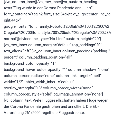
[/vc_column_inner][/vc_row_inner][vc_custom_heading
text=“Flug wurde in der Corona Pandemie annulliert“
font_container=“tag:h2|font_size:34px|text_align:center|line_he
ight:44px“
google_fonts=“font_family:Roboto%20Slab%3A100%2C300%2
Cregular%2C700|font_style:700%20bold%20regular%3A700%3A
normal“][divider line_type=“No Line“ custom_height=“20″]
[vc_row_inner column_margin=“default“ top_padding=“20″
text_align=“left“][vc_column_inner column_padding=“padding-2-
percent“ column_padding_position=“all“
background_color_opacity=“1″
background_hover_color_opacity=“1″ column_shadow=“none“
column_border_radius=“none“ column_link_target=“_self“
width=“1/2″ tablet_width_inherit=“default“
overlay_strength=“0.3″ column_border_width=“none“
column_border_style=“solid“ bg_image_animation=“none“]
[vc_column_text]Viele Fluggesellschaften haben Flüge wegen
der Corona Pandemie gestrichen und annulliert. Die EU-
Verordnung 261/2004 regelt die Fluggastrechte.