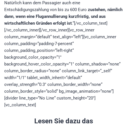
Natürlich kann dem Passagier auch eine
Entschädigungszahlung von bis zu 600 Euro
zustehen, nämlich
dann, wenn eine Flugannullierung kurzfristig, und aus
wirtschaftlichen Gründen erfolgt ist
.“[/vc_column_text]
[/vc_column_inner][/vc_row_inner][vc_row_inner
column_margin=“default“ text_align=“left“][vc_column_inner
column_padding=“padding-7-percent“
column_padding_position=“left-right“
background_color_opacity=“1″
background_hover_color_opacity=“1″ column_shadow=“none“
column_border_radius=“none“ column_link_target=“_self“
width=“1/1″ tablet_width_inherit=“default“
overlay_strength=“0.3″ column_border_width=“none“
column_border_style=“solid“ bg_image_animation=“none“]
[divider line_type=“No Line“ custom_height=“20″]
[vc_column_text]
Lesen Sie dazu das