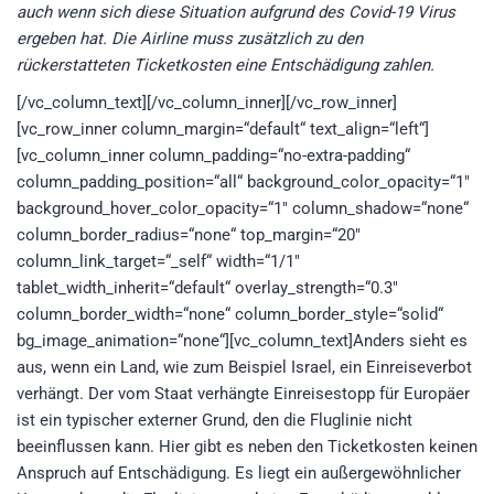
auch wenn sich diese Situation aufgrund des Covid-19 Virus
ergeben hat. Die Airline muss zusätzlich zu den
rückerstatteten Ticketkosten eine Entschädigung zahlen.
[/vc_column_text][/vc_column_inner][/vc_row_inner]
[vc_row_inner column_margin=“default“ text_align=“left“]
[vc_column_inner column_padding=“no-extra-padding“
column_padding_position=“all“ background_color_opacity=“1″
background_hover_color_opacity=“1″ column_shadow=“none“
column_border_radius=“none“ top_margin=“20″
column_link_target=“_self“ width=“1/1″
tablet_width_inherit=“default“ overlay_strength=“0.3″
column_border_width=“none“ column_border_style=“solid“
bg_image_animation=“none“][vc_column_text]Anders sieht es
aus, wenn ein Land, wie zum Beispiel Israel, ein Einreiseverbot
verhängt. Der vom Staat verhängte Einreisestopp für Europäer
ist ein typischer externer Grund, den die Fluglinie nicht
beeinflussen kann. Hier gibt es neben den Ticketkosten keinen
Anspruch auf Entschädigung. Es liegt ein außergewöhnlicher