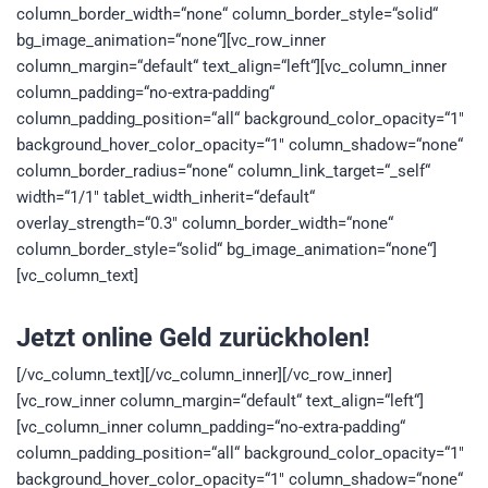
column_border_width=“none“ column_border_style=“solid“
bg_image_animation=“none“][vc_row_inner
column_margin=“default“ text_align=“left“][vc_column_inner
column_padding=“no-extra-padding“
column_padding_position=“all“ background_color_opacity=“1″
background_hover_color_opacity=“1″ column_shadow=“none“
column_border_radius=“none“ column_link_target=“_self“
width=“1/1″ tablet_width_inherit=“default“
overlay_strength=“0.3″ column_border_width=“none“
column_border_style=“solid“ bg_image_animation=“none“]
[vc_column_text]
Jetzt online Geld zurückholen!
[/vc_column_text][/vc_column_inner][/vc_row_inner]
[vc_row_inner column_margin=“default“ text_align=“left“]
[vc_column_inner column_padding=“no-extra-padding“
column_padding_position=“all“ background_color_opacity=“1″
background_hover_color_opacity=“1″ column_shadow=“none“