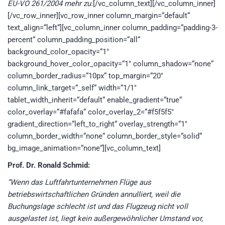
EU-VO 261/2004 mehr zu.
[/vc_column_text][/vc_column_inner]
[/vc_row_inner][vc_row_inner column_margin=“default“
text_align=“left“][vc_column_inner column_padding=“padding-3-
percent“ column_padding_position=“all“
background_color_opacity=“1″
background_hover_color_opacity=“1″ column_shadow=“none“
column_border_radius=“10px“ top_margin=“20″
column_link_target=“_self“ width=“1/1″
tablet_width_inherit=“default“ enable_gradient=“true“
color_overlay=“#fafafa“ color_overlay_2=“#f5f5f5″
gradient_direction=“left_to_right“ overlay_strength=“1″
column_border_width=“none“ column_border_style=“solid“
bg_image_animation=“none“][vc_column_text]
Prof. Dr. Ronald Schmid:
“Wenn das Luftfahrtunternehmen Flüge aus
betriebswirtschaftlichen Gründen annulliert, weil die
Buchungslage schlecht ist und das Flugzeug nicht voll
ausgelastet ist, liegt kein außergewöhnlicher Umstand vor,