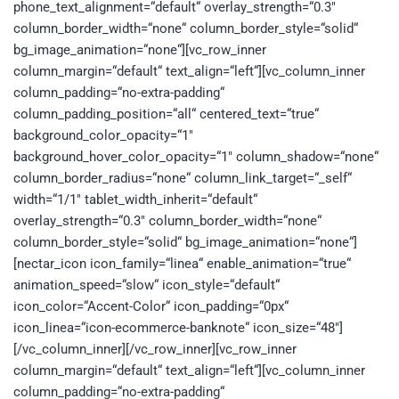
phone_text_alignment=“default“ overlay_strength=“0.3″
column_border_width=“none“ column_border_style=“solid“
bg_image_animation=“none“][vc_row_inner
column_margin=“default“ text_align=“left“][vc_column_inner
column_padding=“no-extra-padding“
column_padding_position=“all“ centered_text=“true“
background_color_opacity=“1″
background_hover_color_opacity=“1″ column_shadow=“none“
column_border_radius=“none“ column_link_target=“_self“
width=“1/1″ tablet_width_inherit=“default“
overlay_strength=“0.3″ column_border_width=“none“
column_border_style=“solid“ bg_image_animation=“none“]
[nectar_icon icon_family=“linea“ enable_animation=“true“
animation_speed=“slow“ icon_style=“default“
icon_color=“Accent-Color“ icon_padding=“0px“
icon_linea=“icon-ecommerce-banknote“ icon_size=“48″]
[/vc_column_inner][/vc_row_inner][vc_row_inner
column_margin=“default“ text_align=“left“][vc_column_inner
column_padding=“no-extra-padding“