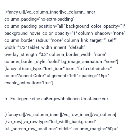
[/fancy-ul][/vc_column_inner][vc_column_inner
column_padding=“no-extra-padding“
column_padding_position=“all“ background_color_opacity=“1″
background_hover_color_opacity=“1″ column_shadow=“none“
column_border_radius=“none“ column_link_target=“_self“
width=“1/3″ tablet_width_inherit=“default“
overlay_strength=“0.3″ column_border_width=“none“
column_border_style=“solid“ bg_image_animation=“none“]
[fancy-ul icon_type=“font_icon“ icon=“fa fa-dot-circle-o“
color=“Accent-Color“ alignment=“left“ spacing=“15px“
enable_animation=“true“]
Es liegen keine außergewöhnlichen Umstände vor.
[/fancy-ul][/vc_column_inner][/vc_row_inner][/vc_column]
[/vc_row][vc_row type=“full_width_background“
full_screen_row_position=“middle“ column_margin=“50px“