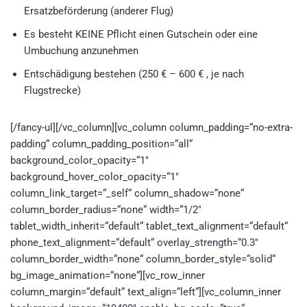
Ersatzbeförderung (anderer Flug)
Es besteht KEINE Pflicht einen Gutschein oder eine
Umbuchung anzunehmen
Entschädigung bestehen (250 € – 600 € , je nach
Flugstrecke)
[/fancy-ul][/vc_column][vc_column column_padding=“no-extra-
padding“ column_padding_position=“all“
background_color_opacity=“1″
background_hover_color_opacity=“1″
column_link_target=“_self“ column_shadow=“none“
column_border_radius=“none“ width=“1/2″
tablet_width_inherit=“default“ tablet_text_alignment=“default“
phone_text_alignment=“default“ overlay_strength=“0.3″
column_border_width=“none“ column_border_style=“solid“
bg_image_animation=“none“][vc_row_inner
column_margin=“default“ text_align=“left“][vc_column_inner