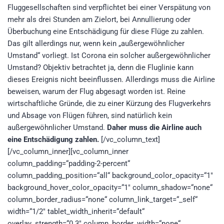
Fluggesellschaften sind verpflichtet bei einer Verspätung von
mehr als drei Stunden am Zielort, bei Annullierung oder
Überbuchung eine Entschädigung für diese Flüge zu zahlen.
Das gilt allerdings nur, wenn kein „außergewöhnlicher
Umstand“ vorliegt. Ist Corona ein solcher außergewöhnlicher
Umstand? Objektiv betrachtet ja, denn die Fluglinie kann
dieses Ereignis nicht beeinflussen. Allerdings muss die Airline
beweisen, warum der Flug abgesagt worden ist. Reine
wirtschaftliche Gründe, die zu einer Kürzung des Flugverkehrs
und Absage von Flügen führen, sind natürlich kein
außergewöhnlicher Umstand.
Daher muss die Airline auch
eine Entschädigung zahlen.
[/vc_column_text]
[/vc_column_inner][vc_column_inner
column_padding=“padding-2-percent“
column_padding_position=“all“ background_color_opacity=“1″
background_hover_color_opacity=“1″ column_shadow=“none“
column_border_radius=“none“ column_link_target=“_self“
width=“1/2″ tablet_width_inherit=“default“
overlay_strength=“0.3″ column_border_width=“none“