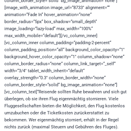
column_border_style=“solid“ bg_image_animation=“none“]
[image_with_animation image_url=“8733″ alignment=““
animation=“Fade In“ hover_animation=“none“
border_radius=“5px“ box_shadow=“small_depth“
image_loading=“lazy-load“ max_width=“100%“
max_width_mobile=“default“][/vc_column_inner]
[vc_column_inner column_padding=“padding-2-percent“
column_padding_position=“all“ background_color_opacity=“1″
background_hover_color_opacity=“1″ column_shadow=“none“
column_border_radius=“none“ column_link_target=“_self“
width=“3/4″ tablet_width_inherit=“default“
overlay_strength=“0.3″ column_border_width=“none“
column_border_style=“solid“ bg_image_animation=“none“]
[vc_column_text]“Reisende sollten Ruhe bewahren und sich gut
überlegen, ob sie ihren Flug eigenmächtig stornieren. Viele
Fluggesellschaften bieten die Möglichkeit, den Flug kostenlos
umzubuchen oder die Ticketkosten zurückerstattet zu
bekommen. Wer eigenmächtig storniert, erhält in der Regel
nichts zurück (maximal Steuern und Gebühren des Fluges).