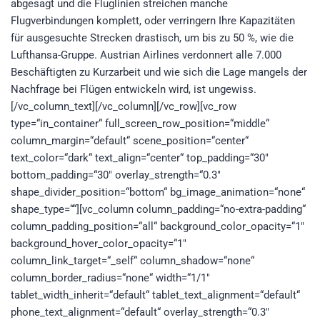
abgesagt und die Fluglinien streichen manche
Flugverbindungen komplett, oder verringern Ihre Kapazitäten
für ausgesuchte Strecken drastisch, um bis zu 50 %, wie die
Lufthansa-Gruppe. Austrian Airlines verdonnert alle 7.000
Beschäftigten zu Kurzarbeit und wie sich die Lage mangels der
Nachfrage bei Flügen entwickeln wird, ist ungewiss.
[/vc_column_text][/vc_column][/vc_row][vc_row
type=“in_container“ full_screen_row_position=“middle“
column_margin=“default“ scene_position=“center“
text_color=“dark“ text_align=“center“ top_padding=“30″
bottom_padding=“30″ overlay_strength=“0.3″
shape_divider_position=“bottom“ bg_image_animation=“none“
shape_type=““][vc_column column_padding=“no-extra-padding“
column_padding_position=“all“ background_color_opacity=“1″
background_hover_color_opacity=“1″
column_link_target=“_self“ column_shadow=“none“
column_border_radius=“none“ width=“1/1″
tablet_width_inherit=“default“ tablet_text_alignment=“default“
phone_text_alignment=“default“ overlay_strength=“0.3″