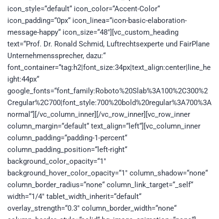
icon_style=“default“ icon_color=“Accent-Color“
icon_padding=“0px“ icon_linea=“icon-basic-elaboration-
message-happy“ icon_size=“48″][vc_custom_heading
text=“Prof. Dr. Ronald Schmid, Luftrechtsexperte und FairPlane
Unternehmenssprecher, dazu:“
font_container=“tag:h2|font_size:34px|text_align:center|line_he
ight:44px“
google_fonts=“font_family:Roboto%20Slab%3A100%2C300%2
Cregular%2C700|font_style:700%20bold%20regular%3A700%3A
normal“][/vc_column_inner][/vc_row_inner][vc_row_inner
column_margin=“default“ text_align=“left“][vc_column_inner
column_padding=“padding-1-percent“
column_padding_position=“left-right“
background_color_opacity=“1″
background_hover_color_opacity=“1″ column_shadow=“none“
column_border_radius=“none“ column_link_target=“_self“
width=“1/4″ tablet_width_inherit=“default“
overlay_strength=“0.3″ column_border_width=“none“