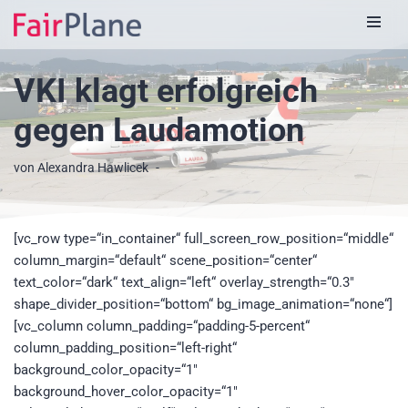
Zum
Inhalt
VKI klagt erfolgreich
gegen Laudamotion
von
Alexandra Hawlicek
[vc_row type=“in_container“ full_screen_row_position=“middle“
column_margin=“default“ scene_position=“center“
text_color=“dark“ text_align=“left“ overlay_strength=“0.3″
shape_divider_position=“bottom“ bg_image_animation=“none“]
[vc_column column_padding=“padding-5-percent“
column_padding_position=“left-right“
background_color_opacity=“1″
background_hover_color_opacity=“1″