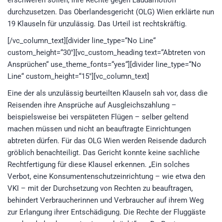
erschweren sollen, ihre Rechte gegen Laudamotion
durchzusetzen. Das Oberlandesgericht (OLG) Wien erklärte nun
19 Klauseln für unzulässig. Das Urteil ist rechtskräftig.
[/vc_column_text][divider line_type=“No Line“
custom_height=“30″][vc_custom_heading text=“Abtreten von
Ansprüchen“ use_theme_fonts=“yes“][divider line_type=“No
Line“ custom_height=“15″][vc_column_text]
Eine der als unzulässig beurteilten Klauseln sah vor, dass die
Reisenden ihre Ansprüche auf Ausgleichszahlung –
beispielsweise bei verspäteten Flügen – selber geltend
machen müssen und nicht an beauftragte Einrichtungen
abtreten dürfen. Für das OLG Wien werden Reisende dadurch
gröblich benachteiligt. Das Gericht konnte keine sachliche
Rechtfertigung für diese Klausel erkennen. „Ein solches
Verbot, eine Konsumentenschutzeinrichtung – wie etwa den
VKI – mit der Durchsetzung von Rechten zu beauftragen,
behindert Verbraucherinnen und Verbraucher auf ihrem Weg
zur Erlangung ihrer Entschädigung. Die Rechte der Fluggäste