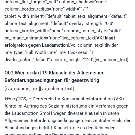
column_link_target=“_self“ column_shadow=“none“
column_border_radius=“none“ width=“1/1″
tablet_width_inherit=“default“ tablet_text_alignment=“default“
phone_text_alignment=“default“ overlay_strength=“0.3″
column_border_width=“none“ column_border_style=“solid“
bg_image_animation=“none“][vc_column_text]
VKI klagt
erfolgreich gegen Laudamotion
[/vc_column_text][divider
line_type=“Full Width Line“ line_thickness=“1″
divider_color=“default“ custom_height=“120″][vc_column_text]
OLG Wien erklärt 19 Klauseln der Allgemeinen
Beförderungsbedingungen für gesetzwidrig
[/vc_column_text][vc_column_text]
Wien (OTS)
– Der Verein für Konsumenteninformation (VKI)
führte im Auftrag des Sozialministeriums ein Verfahren gegen
die Laudamotion GmbH wegen diverser Klauseln in deren
Allgemeinen Beförderungsbedingungen. Ein zentraler Punkt der
Beanstandungen betrifft Klauseln, die es den Reisenden