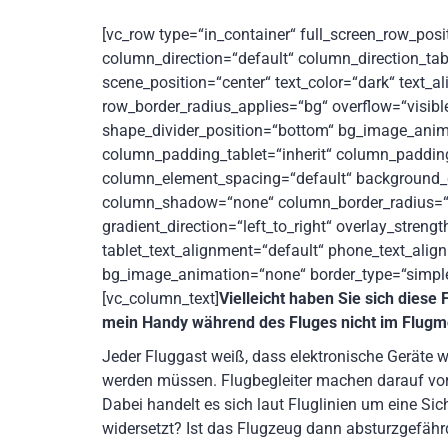
[vc_row type=“in_container“ full_screen_row_pos
column_direction=“default“ column_direction_tab
scene_position=“center“ text_color=“dark“ text_a
row_border_radius_applies=“bg“ overflow=“visible“
shape_divider_position=“bottom“ bg_image_ani
column_padding_tablet=“inherit“ column_padding
column_element_spacing=“default“ background_c
column_shadow=“none“ column_border_radius=“no
gradient_direction=“left_to_right“ overlay_strengt
tablet_text_alignment=“default“ phone_text_alig
bg_image_animation=“none“ border_type=“simple
[vc_column_text]
Vielleicht haben Sie sich diese
mein Handy während des Fluges nicht im Flugm
Jeder Fluggast weiß, dass elektronische Geräte
werden müssen. Flugbegleiter machen darauf vor
Dabei handelt es sich laut Fluglinien um eine Si
widersetzt? Ist das Flugzeug dann absturzgefähr