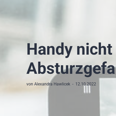
Handy nicht
Absturzgefa
von
Alexandra Hawlicek
12.10.2022