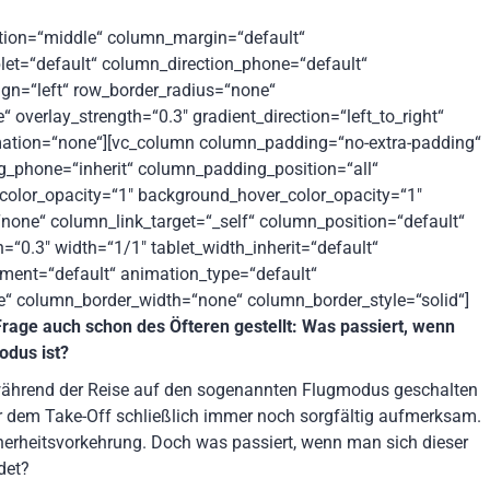
ition=“middle“ column_margin=“default“
let=“default“ column_direction_phone=“default“
lign=“left“ row_border_radius=“none“
 overlay_strength=“0.3″ gradient_direction=“left_to_right“
mation=“none“][vc_column column_padding=“no-extra-padding“
_phone=“inherit“ column_padding_position=“all“
olor_opacity=“1″ background_hover_color_opacity=“1″
ne“ column_link_target=“_self“ column_position=“default“
h=“0.3″ width=“1/1″ tablet_width_inherit=“default“
nment=“default“ animation_type=“default“
“ column_border_width=“none“ column_border_style=“solid“]
 Frage auch schon des Öfteren gestellt: Was passiert, wenn
odus ist?
 während der Reise auf den sogenannten Flugmodus geschalten
 dem Take-Off schließlich immer noch sorgfältig aufmerksam.
cherheitsvorkehrung. Doch was passiert, wenn man sich dieser
det?