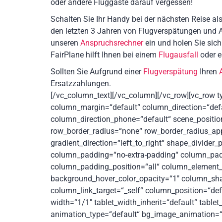
oder andere Fluggäste darauf vergessen!
Schalten Sie Ihr Handy bei der nächsten Reise al
den letzten 3 Jahren von Flugverspätungen und Au
unseren
Anspruchsrechner
ein und holen Sie sich
FairPlane hilft Ihnen bei einem
Flugausfall
oder e
Sollten Sie Aufgrund einer
Flugverspätung
Ihren
Ersatzzahlungen.
[/vc_column_text][/vc_column][/vc_row][vc_row t
column_margin=“default“ column_direction=“defa
column_direction_phone=“default“ scene_position=
row_border_radius=“none“ row_border_radius_appl
gradient_direction=“left_to_right“ shape_divide
column_padding=“no-extra-padding“ column_padd
column_padding_position=“all“ column_element_
background_hover_color_opacity=“1″ column_sh
column_link_target=“_self“ column_position=“defau
width=“1/1″ tablet_width_inherit=“default“ table
animation_type=“default“ bg_image_animation=“