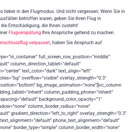
so lieber in den Flugmodus. Und nicht vergessen: Wenn Sie in
sfällen betroffen waren, geben Sie Ihren Flug in
 die Entschädigung, die Ihnen zusteht!
iner
Flugverspätung
Ihre Ansprüche geltend zu machen.
Anschlussflug verpassen
, haben Sie Anspruch auf
ype=“in_container“ full_screen_row_position=“middle“
ult“ column_direction_tablet=“default“
“center“ text_color=“dark“ text_align=“left“
ies=“bg“ overflow=“visible“ overlay_strength=“0.3″
r_position=“bottom“ bg_image_animation=“none“][vc_column
ing_tablet=“inherit“ column_padding_phone=“inherit“
spacing=“default“ background_color_opacity=“1″
adow=“none“ column_border_radius=“none“
lt“ gradient_direction=“left_to_right“ overlay_strength=“0.3″
t_text_alignment=“default“ phone_text_alignment=“default“
none“ border_type=“simple“ column_border_width=“none“