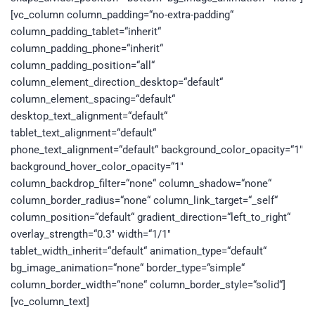
[vc_column column_padding=“no-extra-padding“
column_padding_tablet=“inherit“
column_padding_phone=“inherit“
column_padding_position=“all“
column_element_direction_desktop=“default“
column_element_spacing=“default“
desktop_text_alignment=“default“
tablet_text_alignment=“default“
phone_text_alignment=“default“ background_color_opacity=“1″
background_hover_color_opacity=“1″
column_backdrop_filter=“none“ column_shadow=“none“
column_border_radius=“none“ column_link_target=“_self“
column_position=“default“ gradient_direction=“left_to_right“
overlay_strength=“0.3″ width=“1/1″
tablet_width_inherit=“default“ animation_type=“default“
bg_image_animation=“none“ border_type=“simple“
column_border_width=“none“ column_border_style=“solid“]
[vc_column_text]