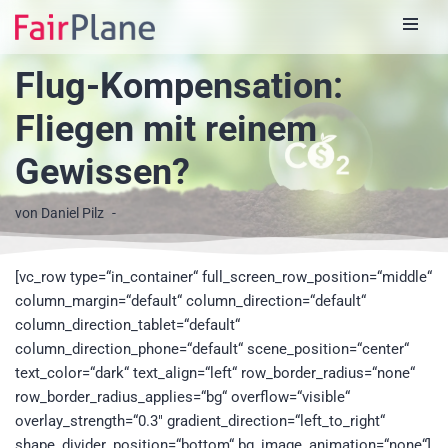
Zum
Flug-Kompensation:
Inhalt
Fliegen mit reinem
Gewissen?
von
Daniel Pilz
[vc_row type=“in_container“ full_screen_row_position=“middle“
column_margin=“default“ column_direction=“default“
column_direction_tablet=“default“
column_direction_phone=“default“ scene_position=“center“
text_color=“dark“ text_align=“left“ row_border_radius=“none“
row_border_radius_applies=“bg“ overflow=“visible“
overlay_strength=“0.3″ gradient_direction=“left_to_right“
shape_divider_position=“bottom“ bg_image_animation=“none“]