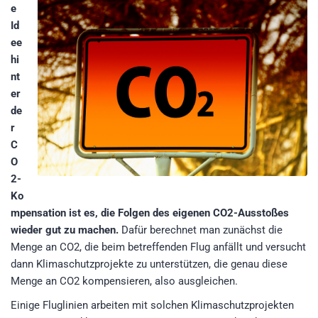
e
Id
ee
hi
nt
er
de
r
C
O
2-
Ko
mpensation ist es, die Folgen des eigenen CO2-Ausstoßes
wieder gut zu machen.
Dafür berechnet man zunächst die
Menge an CO2, die beim betreffenden Flug anfällt und versucht
dann Klimaschutzprojekte zu unterstützen, die genau diese
Menge an CO2 kompensieren, also ausgleichen.
Einige Fluglinien arbeiten mit solchen Klimaschutzprojekten