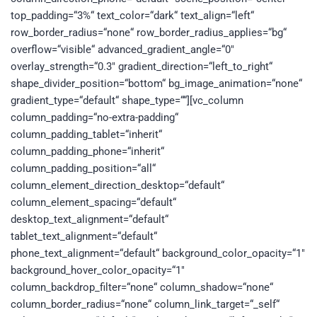
top_padding=“3%“ text_color=“dark“ text_align=“left“
row_border_radius=“none“ row_border_radius_applies=“bg“
overflow=“visible“ advanced_gradient_angle=“0″
overlay_strength=“0.3″ gradient_direction=“left_to_right“
shape_divider_position=“bottom“ bg_image_animation=“none“
gradient_type=“default“ shape_type=““][vc_column
column_padding=“no-extra-padding“
column_padding_tablet=“inherit“
column_padding_phone=“inherit“
column_padding_position=“all“
column_element_direction_desktop=“default“
column_element_spacing=“default“
desktop_text_alignment=“default“
tablet_text_alignment=“default“
phone_text_alignment=“default“ background_color_opacity=“1″
background_hover_color_opacity=“1″
column_backdrop_filter=“none“ column_shadow=“none“
column_border_radius=“none“ column_link_target=“_self“