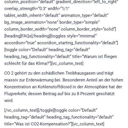
column_position=“default“ gradient_direction=“left_to_right“
overlay_strength=“0.3″ width=“1/1″
tablet_width_inherit=“default“ animation_type=“default“
bg_image_animation=“none“ border_type=“simple“
column_border_width=“none“ column_border_style=“solid“]
[heading]FAQs[/heading][toggles style=“minimal“
accordion=“true“ accordion_starting_functionality=“default“]
[toggle color=“Default“ heading_tag=“default“
heading_tag_functionality=“default“ title=“Warum ist fliegen
schlecht für das Klima?“][vc_column_text]
CO 2 gehört zu den schädlichen Treibhausgasen und trägt
massiv zur Erderwärmung bei. Besonderen Anteil an der hohen
Konzentration an Kohlenstoffdioxid in der Atmosphäre hat der
Flugverkehr, dessen Beitrag auf bis zu 8 Prozent geschätzt
wird.
[/vc_column_text][/toggle][toggle color=“Default“
heading_tag=“default“ heading_tag_functionality=“default“
title=“Was ist CO2-Kompensation?“][vc_column_text]