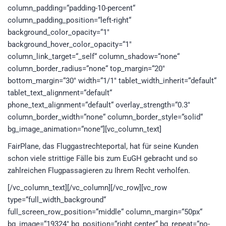
column_padding=“padding-10-percent“
column_padding_position=“left-right“
background_color_opacity=“1″
background_hover_color_opacity=“1″
column_link_target=“_self“ column_shadow=“none“
column_border_radius=“none“ top_margin=“20″
bottom_margin=“30″ width=“1/1″ tablet_width_inherit=“default“
tablet_text_alignment=“default“
phone_text_alignment=“default“ overlay_strength=“0.3″
column_border_width=“none“ column_border_style=“solid“
bg_image_animation=“none“][vc_column_text]
FairPlane, das Fluggastrechteportal, hat für seine Kunden
schon viele strittige Fälle bis zum EuGH gebracht und so
zahlreichen Flugpassagieren zu Ihrem Recht verholfen.
[/vc_column_text][/vc_column][/vc_row][vc_row
type=“full_width_background“
full_screen_row_position=“middle“ column_margin=“50px“
bg_image=“19324″ bg_position=“right center“ bg_repeat=“no-