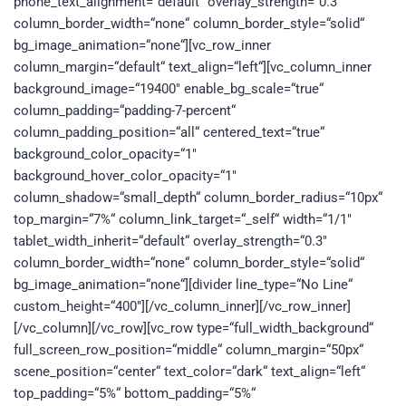
phone_text_alignment=“default“ overlay_strength=“0.3″
column_border_width=“none“ column_border_style=“solid“
bg_image_animation=“none“][vc_row_inner
column_margin=“default“ text_align=“left“][vc_column_inner
background_image=“19400″ enable_bg_scale=“true“
column_padding=“padding-7-percent“
column_padding_position=“all“ centered_text=“true“
background_color_opacity=“1″
background_hover_color_opacity=“1″
column_shadow=“small_depth“ column_border_radius=“10px“
top_margin=“7%“ column_link_target=“_self“ width=“1/1″
tablet_width_inherit=“default“ overlay_strength=“0.3″
column_border_width=“none“ column_border_style=“solid“
bg_image_animation=“none“][divider line_type=“No Line“
custom_height=“400″][/vc_column_inner][/vc_row_inner]
[/vc_column][/vc_row][vc_row type=“full_width_background“
full_screen_row_position=“middle“ column_margin=“50px“
scene_position=“center“ text_color=“dark“ text_align=“left“
top_padding=“5%“ bottom_padding=“5%“