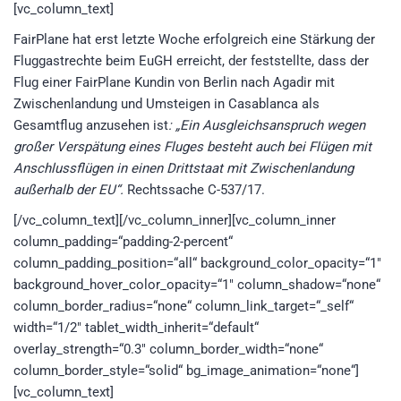
[vc_column_text]
FairPlane hat erst letzte Woche erfolgreich eine Stärkung der
Fluggastrechte beim EuGH erreicht, der feststellte, dass der
Flug einer FairPlane Kundin von Berlin nach Agadir mit
Zwischenlandung und Umsteigen in Casablanca als
Gesamtflug anzusehen ist
: „Ein Ausgleichsanspruch wegen
großer Verspätung eines Fluges besteht auch bei Flügen mit
Anschlussflügen in einen Drittstaat mit Zwischenlandung
außerhalb der EU“.
Rechtssache C-537/17.
[/vc_column_text][/vc_column_inner][vc_column_inner
column_padding=“padding-2-percent“
column_padding_position=“all“ background_color_opacity=“1″
background_hover_color_opacity=“1″ column_shadow=“none“
column_border_radius=“none“ column_link_target=“_self“
width=“1/2″ tablet_width_inherit=“default“
overlay_strength=“0.3″ column_border_width=“none“
column_border_style=“solid“ bg_image_animation=“none“]
[vc_column_text]