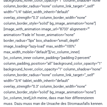
background_hover_color_opacity=“1″ column_shadow=“none“
column_border_radius=“none“ column_link_target=“_self“
width=“1/4″ tablet_width_inherit=“default“
overlay_strength=“0.3″ column_border_width=“none“
column_border_style=“solid“ bg_image_animation=“none“]
[image_with_animation image_url=“8733″ alignment=““
animation=“Fade In“ hover_animation=“none“
border_radius=“5px“ box_shadow=“small_depth“
image_loading=“lazy-load“ max_width=“100%“
max_width_mobile=“default“][/vc_column_inner]
[vc_column_inner column_padding=“padding-2-percent“
column_padding_position=“all“ background_color_opacity=“1″
background_hover_color_opacity=“1″ column_shadow=“none“
column_border_radius=“none“ column_link_target=“_self“
width=“3/4″ tablet_width_inherit=“default“
overlay_strength=“0.3″ column_border_width=“none“
column_border_style=“solid“ bg_image_animation=“none“]
[vc_column_text]„Ich meine, dass man hier differenzieren
muss. Dazu muss man die Ursache des Stromausfalls kennen.