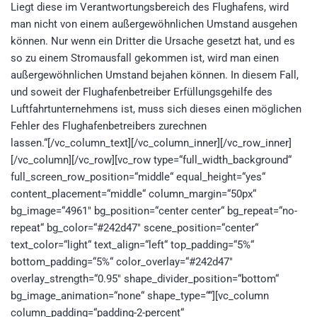
Liegt diese im Verantwortungsbereich des Flughafens, wird
man nicht von einem außergewöhnlichen Umstand ausgehen
können. Nur wenn ein Dritter die Ursache gesetzt hat, und es
so zu einem Stromausfall gekommen ist, wird man einen
außergewöhnlichen Umstand bejahen können. In diesem Fall,
und soweit der Flughafenbetreiber Erfüllungsgehilfe des
Luftfahrtunternehmens ist, muss sich dieses einen möglichen
Fehler des Flughafenbetreibers zurechnen
lassen.“[/vc_column_text][/vc_column_inner][/vc_row_inner]
[/vc_column][/vc_row][vc_row type=“full_width_background“
full_screen_row_position=“middle“ equal_height=“yes“
content_placement=“middle“ column_margin=“50px“
bg_image=“4961″ bg_position=“center center“ bg_repeat=“no-
repeat“ bg_color=“#242d47″ scene_position=“center“
text_color=“light“ text_align=“left“ top_padding=“5%“
bottom_padding=“5%“ color_overlay=“#242d47″
overlay_strength=“0.95″ shape_divider_position=“bottom“
bg_image_animation=“none“ shape_type=““][vc_column
column_padding=“padding-2-percent“