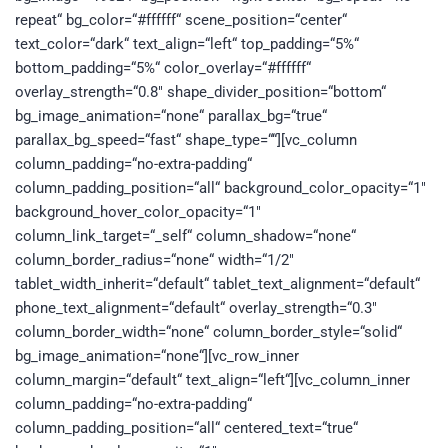
repeat“ bg_color=“#ffffff“ scene_position=“center“
text_color=“dark“ text_align=“left“ top_padding=“5%“
bottom_padding=“5%“ color_overlay=“#ffffff“
overlay_strength=“0.8″ shape_divider_position=“bottom“
bg_image_animation=“none“ parallax_bg=“true“
parallax_bg_speed=“fast“ shape_type=““][vc_column
column_padding=“no-extra-padding“
column_padding_position=“all“ background_color_opacity=“1″
background_hover_color_opacity=“1″
column_link_target=“_self“ column_shadow=“none“
column_border_radius=“none“ width=“1/2″
tablet_width_inherit=“default“ tablet_text_alignment=“default“
phone_text_alignment=“default“ overlay_strength=“0.3″
column_border_width=“none“ column_border_style=“solid“
bg_image_animation=“none“][vc_row_inner
column_margin=“default“ text_align=“left“][vc_column_inner
column_padding=“no-extra-padding“
column_padding_position=“all“ centered_text=“true“