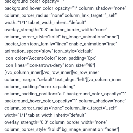
background_color_opacity=“1″
background_hover_color_opacity=“1″ column_shadow=“none“
column_border_radius=“none“ column_link_target=“_self“
width=“1/1″ tablet_width_inherit=“default“
overlay_strength=“0.3″ column_border_width=“none“
column_border_style=“solid“ bg_image_animation=“none“]
[nectar_icon icon_family=“linea“ enable_animation=“true“
animation_speed=“slow“ icon_style=“default“
icon_color=“Accent-Color“ icon_padding=“0px“
icon_linea=“icon-arrows-deny“ icon_size=“48″]
[/vc_column_inner][/vc_row_inner][vc_row_inner
column_margin=“default“ text_align=“left“][vc_column_inner
column_padding=“no-extra-padding“
column_padding_position=“all“ background_color_opacity=“1″
background_hover_color_opacity=“1″ column_shadow=“none“
column_border_radius=“none“ column_link_target=“_self“
width=“1/1″ tablet_width_inherit=“default“
overlay_strength=“0.3″ column_border_width=“none“
column_border_style=“solid“ bg_image_animation=“none“]