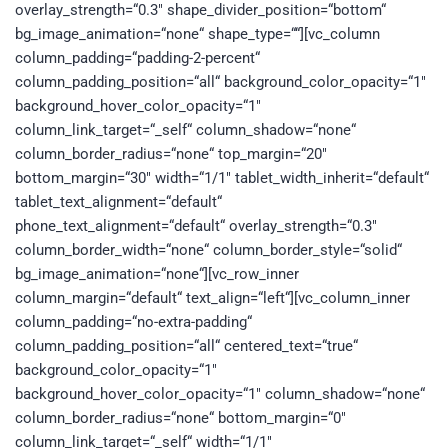
overlay_strength=“0.3″ shape_divider_position=“bottom“
bg_image_animation=“none“ shape_type=““][vc_column
column_padding=“padding-2-percent“
column_padding_position=“all“ background_color_opacity=“1″
background_hover_color_opacity=“1″
column_link_target=“_self“ column_shadow=“none“
column_border_radius=“none“ top_margin=“20″
bottom_margin=“30″ width=“1/1″ tablet_width_inherit=“default“
tablet_text_alignment=“default“
phone_text_alignment=“default“ overlay_strength=“0.3″
column_border_width=“none“ column_border_style=“solid“
bg_image_animation=“none“][vc_row_inner
column_margin=“default“ text_align=“left“][vc_column_inner
column_padding=“no-extra-padding“
column_padding_position=“all“ centered_text=“true“
background_color_opacity=“1″
background_hover_color_opacity=“1″ column_shadow=“none“
column_border_radius=“none“ bottom_margin=“0″
column_link_target=“_self“ width=“1/1″