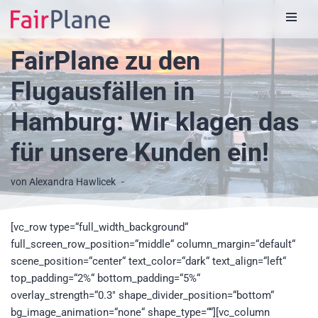
Zum
FairPlane zu den
Inhalt
Flugausfällen in
Hamburg: Wir klagen das
für unsere Kunden ein!
von
Alexandra Hawlicek
[vc_row type=“full_width_background“
full_screen_row_position=“middle“ column_margin=“default“
scene_position=“center“ text_color=“dark“ text_align=“left“
top_padding=“2%“ bottom_padding=“5%“
overlay_strength=“0.3″ shape_divider_position=“bottom“
bg_image_animation=“none“ shape_type=““][vc_column