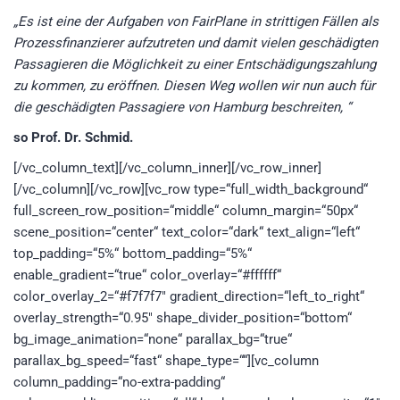
„Es ist eine der Aufgaben von FairPlane in strittigen Fällen als
Prozessfinanzierer aufzutreten und damit vielen geschädigten
Passagieren die Möglichkeit zu einer Entschädigungszahlung
zu kommen, zu eröffnen. Diesen Weg wollen wir nun auch für
die geschädigten Passagiere von Hamburg beschreiten, “
so Prof. Dr. Schmid.
[/vc_column_text][/vc_column_inner][/vc_row_inner]
[/vc_column][/vc_row][vc_row type=“full_width_background“
full_screen_row_position=“middle“ column_margin=“50px“
scene_position=“center“ text_color=“dark“ text_align=“left“
top_padding=“5%“ bottom_padding=“5%“
enable_gradient=“true“ color_overlay=“#ffffff“
color_overlay_2=“#f7f7f7″ gradient_direction=“left_to_right“
overlay_strength=“0.95″ shape_divider_position=“bottom“
bg_image_animation=“none“ parallax_bg=“true“
parallax_bg_speed=“fast“ shape_type=““][vc_column
column_padding=“no-extra-padding“