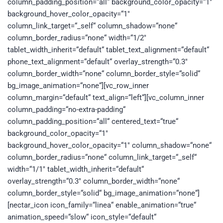
column_padding_position=“all“ background_color_opacity=“1″
background_hover_color_opacity=“1″
column_link_target=“_self“ column_shadow=“none“
column_border_radius=“none“ width=“1/2″
tablet_width_inherit=“default“ tablet_text_alignment=“default“
phone_text_alignment=“default“ overlay_strength=“0.3″
column_border_width=“none“ column_border_style=“solid“
bg_image_animation=“none“][vc_row_inner
column_margin=“default“ text_align=“left“][vc_column_inner
column_padding=“no-extra-padding“
column_padding_position=“all“ centered_text=“true“
background_color_opacity=“1″
background_hover_color_opacity=“1″ column_shadow=“none“
column_border_radius=“none“ column_link_target=“_self“
width=“1/1″ tablet_width_inherit=“default“
overlay_strength=“0.3″ column_border_width=“none“
column_border_style=“solid“ bg_image_animation=“none“]
[nectar_icon icon_family=“linea“ enable_animation=“true“
animation_speed=“slow“ icon_style=“default“