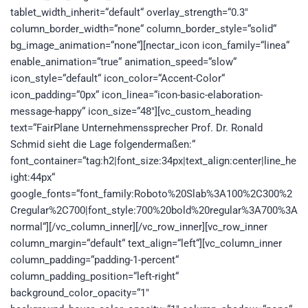
tablet_width_inherit=“default“ overlay_strength=“0.3″
column_border_width=“none“ column_border_style=“solid“
bg_image_animation=“none“][nectar_icon icon_family=“linea“
enable_animation=“true“ animation_speed=“slow“
icon_style=“default“ icon_color=“Accent-Color“
icon_padding=“0px“ icon_linea=“icon-basic-elaboration-
message-happy“ icon_size=“48″][vc_custom_heading
text=“FairPlane Unternehmenssprecher Prof. Dr. Ronald
Schmid sieht die Lage folgendermaßen:“
font_container=“tag:h2|font_size:34px|text_align:center|line_he
ight:44px“
google_fonts=“font_family:Roboto%20Slab%3A100%2C300%2
Cregular%2C700|font_style:700%20bold%20regular%3A700%3A
normal“][/vc_column_inner][/vc_row_inner][vc_row_inner
column_margin=“default“ text_align=“left“][vc_column_inner
column_padding=“padding-1-percent“
column_padding_position=“left-right“
background_color_opacity=“1″