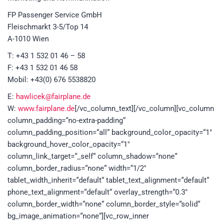
FP Passenger Service GmbH
Fleischmarkt 3-5/Top 14
A-1010 Wien
T: +43 1 532 01 46 – 58
F: +43 1 532 01 46 58
Mobil: +43(0) 676 5538820
E:
hawlicek@fairplane.de
W:
www.fairplane.de
[/vc_column_text][/vc_column][vc_column
column_padding=“no-extra-padding“
column_padding_position=“all“ background_color_opacity=“1″
background_hover_color_opacity=“1″
column_link_target=“_self“ column_shadow=“none“
column_border_radius=“none“ width=“1/2″
tablet_width_inherit=“default“ tablet_text_alignment=“default“
phone_text_alignment=“default“ overlay_strength=“0.3″
column_border_width=“none“ column_border_style=“solid“
bg_image_animation=“none“][vc_row_inner