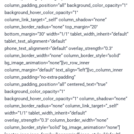
column_padding_position=“all“ background_color_opacity=“1″
background_hover_color_opacity=“1″
column_link_target=“_self“ column_shadow=“none“
column_border_radius=“none“ top_margin=“20″
bottom_margin=“30″ width=“1/1″ tablet_width_inherit=“default“
tablet_text_alignment=“default“
phone_text_alignment=“default“ overlay_strength=“0.3″
column_border_width=“none“ column_border_style=“solid“
bg_image_animation=“none“][vc_row_inner
column_margin=“default“ text_align=“left“][vc_column_inner
column_padding=“no-extra-padding“
column_padding_position=“all“ centered_text=“true“
background_color_opacity=“1″
background_hover_color_opacity=“1″ column_shadow=“none“
column_border_radius=“none“ column_link_target=“_self“
width=“1/1″ tablet_width_inherit=“default“
overlay_strength=“0.3″ column_border_width=“none“
column_border_style=“solid“ bg_image_animation=“none“]