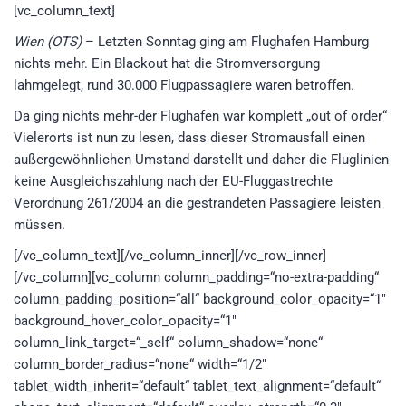
[vc_column_text]
Wien (OTS)
– Letzten Sonntag ging am Flughafen Hamburg
nichts mehr. Ein Blackout hat die Stromversorgung
lahmgelegt, rund 30.000 Flugpassagiere waren betroffen.
Da ging nichts mehr-der Flughafen war komplett „out of order“
Vielerorts ist nun zu lesen, dass dieser Stromausfall einen
außergewöhnlichen Umstand darstellt und daher die Fluglinien
keine Ausgleichszahlung nach der EU-Fluggastrechte
Verordnung 261/2004 an die gestrandeten Passagiere leisten
müssen.
[/vc_column_text][/vc_column_inner][/vc_row_inner]
[/vc_column][vc_column column_padding=“no-extra-padding“
column_padding_position=“all“ background_color_opacity=“1″
background_hover_color_opacity=“1″
column_link_target=“_self“ column_shadow=“none“
column_border_radius=“none“ width=“1/2″
tablet_width_inherit=“default“ tablet_text_alignment=“default“