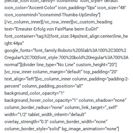
[nectar_icon icon_family=“iconsmind“ icon_style=“default“
icon_color=“Accent-Color“ icon_padding=“0px“ icon_size=“48″
icon_iconsmind=“iconsmind-Thumbs-UpSmiley“]
[/vc_column_inner][/vc_row_inner][vc_custom_heading
text=“Erneuter Erfolg von FairPlane beim EuGH“
font_container=“tag:h2|font_size:34px|text_align:center|line_he
ight:44px“
google_fonts=“font_family:Roboto%20Slab%3A100%2C300%2
Cregular%2C700|font_style:700%20bold%20regular%3A700%3A
normal“][divider line_type=“No Line“ custom_height=“20″]
[vc_row_inner column_margin=“default“ top_padding=“20″
text_align=“left“][vc_column_inner column_padding=“padding-2-
percent“ column_padding_position=“all“
background_color_opacity=“1″
background_hover_color_opacity=“1″ column_shadow=“none“
column_border_radius=“none“ column_link_target=“_self“
width=“1/2″ tablet_width_inherit=“default“
overlay_strength=“0.3″ column_border_width=“none“
column_border_style=“solid“ bg_image_animation=“none“]