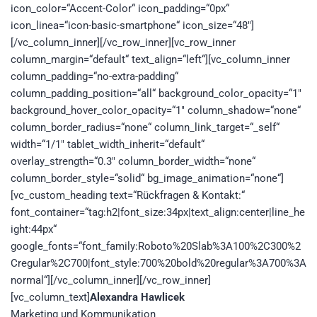
icon_color=“Accent-Color“ icon_padding=“0px“
icon_linea=“icon-basic-smartphone“ icon_size=“48″]
[/vc_column_inner][/vc_row_inner][vc_row_inner
column_margin=“default“ text_align=“left“][vc_column_inner
column_padding=“no-extra-padding“
column_padding_position=“all“ background_color_opacity=“1″
background_hover_color_opacity=“1″ column_shadow=“none“
column_border_radius=“none“ column_link_target=“_self“
width=“1/1″ tablet_width_inherit=“default“
overlay_strength=“0.3″ column_border_width=“none“
column_border_style=“solid“ bg_image_animation=“none“]
[vc_custom_heading text=“Rückfragen & Kontakt:“
font_container=“tag:h2|font_size:34px|text_align:center|line_he
ight:44px“
google_fonts=“font_family:Roboto%20Slab%3A100%2C300%2
Cregular%2C700|font_style:700%20bold%20regular%3A700%3A
normal“][/vc_column_inner][/vc_row_inner]
[vc_column_text]
Alexandra Hawlicek
Marketing und Kommunikation