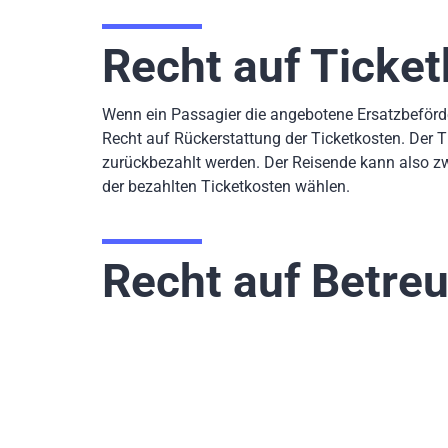
Recht auf Ticket
Wenn ein Passagier die angebotene Ersatzbeförde
Recht auf Rückerstattung der Ticketkosten. Der
zurückbezahlt werden. Der Reisende kann also z
der bezahlten Ticketkosten wählen.
Recht auf Betre
Auch Hotelübernachtungen, die Fahrt vom Flugha
neuen Abflug muss die Fluglinie bezahlen. Sollte
nötig wird, zählt das auch zu der Betreuungsleis
geregelt
und auch beim Vorliegen von außerge
Eine
Ausgleichsleistung kann bei dem Streik des