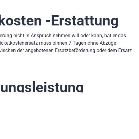
kosten -Erstattung
rung nicht in Anspruch nehmen will oder kann, hat er das
 Ticketkostenersatz muss binnen 7 Tagen ohne Abzüge
wischen der angebotenen Ersatzbeförderung oder dem Ersatz
uungsleistung
fen zum Hotel und retour sowie Speisen und Getränke bis zum
 sich der Abflug so lange verzögern, dass eine Übernachtung
tung. Diese ist in der EU -Fluggastrechteverordnung 261/2004
wöhnlichen Umständen
zu leisten.
 Sicherheitspersonals leider nicht gefordert werden
. Der