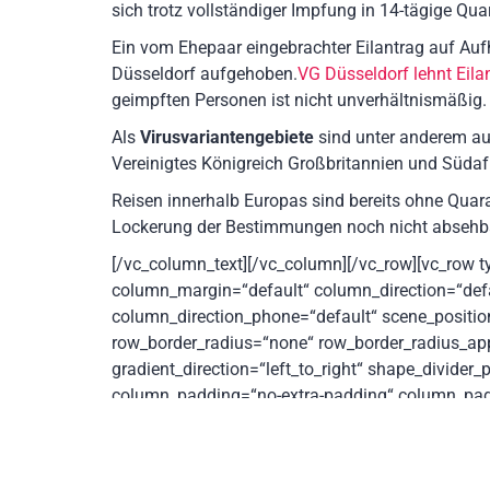
sich trotz vollständiger Impfung in 14-tägige Qu
Ein vom Ehepaar eingebrachter Eilantrag auf A
Düsseldorf aufgehoben.
VG Düsseldorf lehnt Eila
geimpften Personen ist nicht unverhältnismäßig.
Als
Virusvariantengebiete
sind unter anderem auc
Vereinigtes Königreich Großbritannien und Südaf
Reisen innerhalb Europas sind bereits ohne Quara
Lockerung der Bestimmungen noch nicht absehb
[/vc_column_text][/vc_column][/vc_row][vc_row t
column_margin=“default“ column_direction=“defa
column_direction_phone=“default“ scene_position=
row_border_radius=“none“ row_border_radius_appl
gradient_direction=“left_to_right“ shape_divide
column_padding=“no-extra-padding“ column_padd
column_padding_position=“all“ column_element_
background_hover_color_opacity=“1″ column_sh
column_link_target=“_self“ column_position=“defau