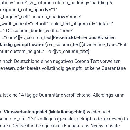
mation=“none“][vc_column column_padding=“padding-5-
ackground_color_opacity=“1″
k_target=“_self“ column_shadow=“none“
width_inherit=“default“ tablet_text_alignment=“default“
h=“0.3″ column_border_width=“none“
n=“none“][vc_column_text]
Reiserückkehrer aus Brasilien
tändig geimpft waren!
[/vc_column_text][divider line_type=“Full
fault“ custom_height=“120″][vc_column_text]
e nach Deutschland einen negativen Corona Test vorweisen
genesen, oder bereits vollständig geimpft, ist keine Quarantäne
, ist eine 14-tägige Quarantäne verpflichtend. Allerdings kann
em
Virusvariantengebiet
(
Mutationsgebiet)
wieder nach
nn die „drei G´s“ vorliegen (getestet, geimpft oder genesen) in
n nach Deutschland eingereistes Ehepaar aus Neuss musste