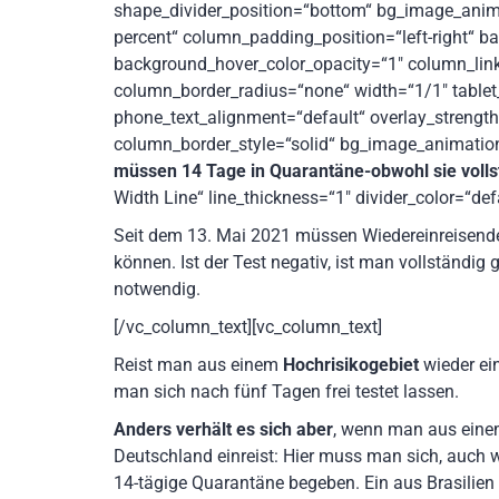
shape_divider_position=“bottom“ bg_image_ani
percent“ column_padding_position=“left-right“ b
background_hover_color_opacity=“1″ column_lin
column_border_radius=“none“ width=“1/1″ tablet_
phone_text_alignment=“default“ overlay_strengt
column_border_style=“solid“ bg_image_animatio
müssen 14 Tage in Quarantäne-obwohl sie volls
Width Line“ line_thickness=“1″ divider_color=“de
Seit dem 13. Mai 2021 müssen Wiedereinreisend
können. Ist der Test negativ, ist man vollständig 
notwendig.
[/vc_column_text][vc_column_text]
Reist man aus einem
Hochrisikogebiet
wieder ein
man sich nach fünf Tagen frei testet lassen.
Anders verhält es sich aber
, wenn man aus ein
Deutschland einreist: Hier muss man sich, auch we
14-tägige Quarantäne begeben. Ein aus Brasilie