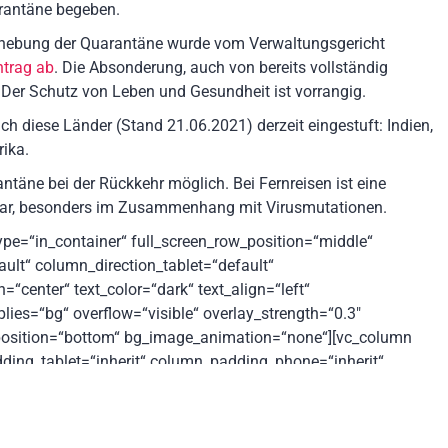
arantäne begeben.
ufhebung der Quarantäne wurde vom Verwaltungsgericht
ntrag ab
. Die Absonderung, auch von bereits vollständig
 Der Schutz von Leben und Gesundheit ist vorrangig.
h diese Länder (Stand 21.06.2021) derzeit eingestuft: Indien,
rika.
ntäne bei der Rückkehr möglich. Bei Fernreisen ist eine
ar, besonders im Zusammenhang mit Virusmutationen.
ype=“in_container“ full_screen_row_position=“middle“
ult“ column_direction_tablet=“default“
“center“ text_color=“dark“ text_align=“left“
ies=“bg“ overflow=“visible“ overlay_strength=“0.3″
r_position=“bottom“ bg_image_animation=“none“][vc_column
ing_tablet=“inherit“ column_padding_phone=“inherit“
spacing=“default“ background_color_opacity=“1″
adow=“none“ column_border_radius=“none“
lt“ gradient_direction=“left_to_right“ overlay_strength=“0.3″