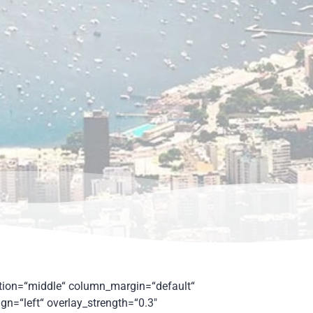
ition=“middle“ column_margin=“default“
ign=“left“ overlay_strength=“0.3″