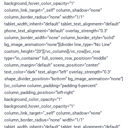
background_hover_color_opacity=“1″
column_link_target=“_self“ column_shadow=“none“
column_border_radius=“none“ width=“1/1″
tablet_width_inherit=“default“ tablet_text_alignment=“default“
phone_text_alignment=“default“ overlay_strength=“0.3″
column_border_width=“none“ column_border_style=“solid“
bg_image_animation=“none“][divider line_type=“No Line“
custom_height=“20″][/vc_column][/vc_row][vc_row
type=“in_container“ full_screen_row_position=“middle“
column_margin=“default“ scene_position=“center“
text_color=“dark“ text_align=“left“ overlay_strength=“0.3″
shape_divider_position=“bottom“ bg_image_animation=“none“]
[vc_column column_padding=“padding-5-percent“
column_padding_position=“left-right“
background_color_opacity=“1″
background_hover_color_opacity=“1″
column_link_target=“_self“ column_shadow=“none“
column_border_radius=“none“ width=“1/1″
tablet_width_inherit=“default“ tablet_text_alignment=“default“