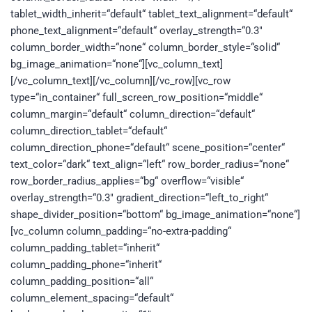
tablet_width_inherit=“default“ tablet_text_alignment=“default“
phone_text_alignment=“default“ overlay_strength=“0.3″
column_border_width=“none“ column_border_style=“solid“
bg_image_animation=“none“][vc_column_text]
[/vc_column_text][/vc_column][/vc_row][vc_row
type=“in_container“ full_screen_row_position=“middle“
column_margin=“default“ column_direction=“default“
column_direction_tablet=“default“
column_direction_phone=“default“ scene_position=“center“
text_color=“dark“ text_align=“left“ row_border_radius=“none“
row_border_radius_applies=“bg“ overflow=“visible“
overlay_strength=“0.3″ gradient_direction=“left_to_right“
shape_divider_position=“bottom“ bg_image_animation=“none“]
[vc_column column_padding=“no-extra-padding“
column_padding_tablet=“inherit“
column_padding_phone=“inherit“
column_padding_position=“all“
column_element_spacing=“default“