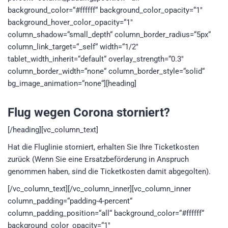
background_color=“#ffffff“ background_color_opacity=“1″
background_hover_color_opacity=“1″
column_shadow=“small_depth“ column_border_radius=“5px“
column_link_target=“_self“ width=“1/2″
tablet_width_inherit=“default“ overlay_strength=“0.3″
column_border_width=“none“ column_border_style=“solid“
bg_image_animation=“none“][heading]
Flug wegen Corona storniert?
[/heading][vc_column_text]
Hat die Fluglinie storniert, erhalten Sie Ihre Ticketkosten
zurück (Wenn Sie eine Ersatzbeförderung in Anspruch
genommen haben, sind die Ticketkosten damit abgegolten).
[/vc_column_text][/vc_column_inner][vc_column_inner
column_padding=“padding-4-percent“
column_padding_position=“all“ background_color=“#ffffff“
background_color_opacity=“1″