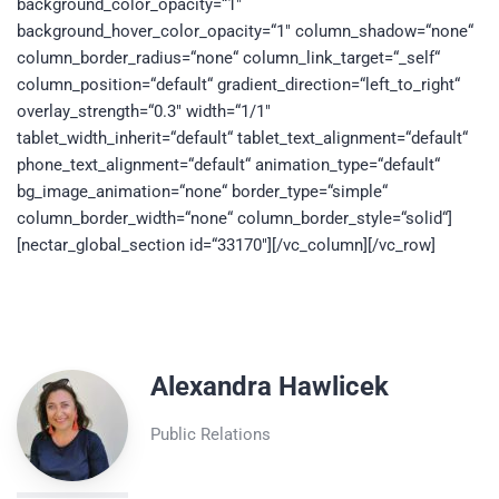
background_color_opacity=“1″
background_hover_color_opacity=“1″ column_shadow=“none“
column_border_radius=“none“ column_link_target=“_self“
column_position=“default“ gradient_direction=“left_to_right“
overlay_strength=“0.3″ width=“1/1″
tablet_width_inherit=“default“ tablet_text_alignment=“default“
phone_text_alignment=“default“ animation_type=“default“
bg_image_animation=“none“ border_type=“simple“
column_border_width=“none“ column_border_style=“solid“]
[nectar_global_section id=“33170″][/vc_column][/vc_row]
Alexandra Hawlicek
Public Relations