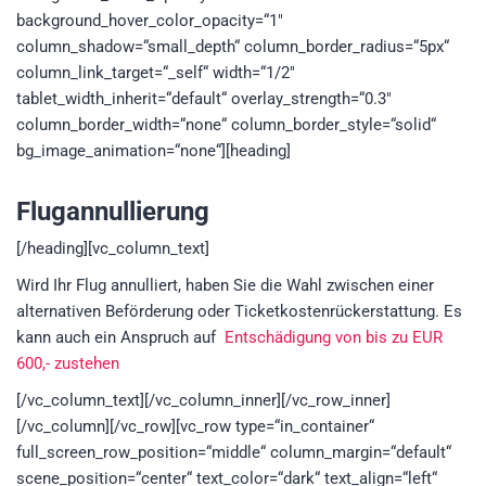
background_hover_color_opacity=“1″
column_shadow=“small_depth“ column_border_radius=“5px“
column_link_target=“_self“ width=“1/2″
tablet_width_inherit=“default“ overlay_strength=“0.3″
column_border_width=“none“ column_border_style=“solid“
bg_image_animation=“none“][heading]
Flugannullierung
[/heading][vc_column_text]
Wird Ihr Flug annulliert, haben Sie die Wahl zwischen einer
alternativen Beförderung oder Ticketkostenrückerstattung. Es
kann auch ein Anspruch auf
Entschädigung von bis zu EUR
600,- zustehen
[/vc_column_text][/vc_column_inner][/vc_row_inner]
[/vc_column][/vc_row][vc_row type=“in_container“
full_screen_row_position=“middle“ column_margin=“default“
scene_position=“center“ text_color=“dark“ text_align=“left“