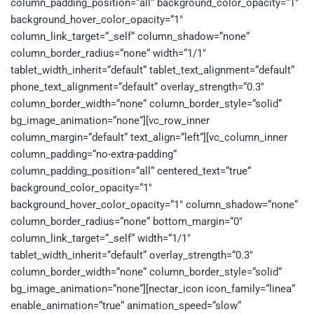
column_padding_position=“all“ background_color_opacity=“1″
background_hover_color_opacity=“1″
column_link_target=“_self“ column_shadow=“none“
column_border_radius=“none“ width=“1/1″
tablet_width_inherit=“default“ tablet_text_alignment=“default“
phone_text_alignment=“default“ overlay_strength=“0.3″
column_border_width=“none“ column_border_style=“solid“
bg_image_animation=“none“][vc_row_inner
column_margin=“default“ text_align=“left“][vc_column_inner
column_padding=“no-extra-padding“
column_padding_position=“all“ centered_text=“true“
background_color_opacity=“1″
background_hover_color_opacity=“1″ column_shadow=“none“
column_border_radius=“none“ bottom_margin=“0″
column_link_target=“_self“ width=“1/1″
tablet_width_inherit=“default“ overlay_strength=“0.3″
column_border_width=“none“ column_border_style=“solid“
bg_image_animation=“none“][nectar_icon icon_family=“linea“
enable_animation=“true“ animation_speed=“slow“