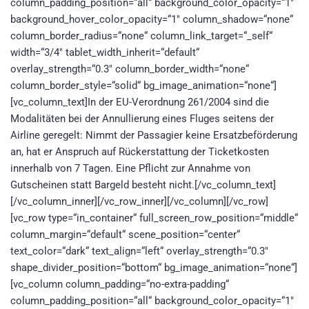
column_padding_position=“all“ background_color_opacity=“1″
background_hover_color_opacity=“1″ column_shadow=“none“
column_border_radius=“none“ column_link_target=“_self“
width=“3/4″ tablet_width_inherit=“default“
overlay_strength=“0.3″ column_border_width=“none“
column_border_style=“solid“ bg_image_animation=“none“]
[vc_column_text]In der EU-Verordnung 261/2004 sind die
Modalitäten bei der Annullierung eines Fluges seitens der
Airline geregelt: Nimmt der Passagier keine Ersatzbeförderung
an, hat er Anspruch auf Rückerstattung der Ticketkosten
innerhalb von 7 Tagen. Eine Pflicht zur Annahme von
Gutscheinen statt Bargeld besteht nicht.[/vc_column_text]
[/vc_column_inner][/vc_row_inner][/vc_column][/vc_row]
[vc_row type=“in_container“ full_screen_row_position=“middle“
column_margin=“default“ scene_position=“center“
text_color=“dark“ text_align=“left“ overlay_strength=“0.3″
shape_divider_position=“bottom“ bg_image_animation=“none“]
[vc_column column_padding=“no-extra-padding“
column_padding_position=“all“ background_color_opacity=“1″