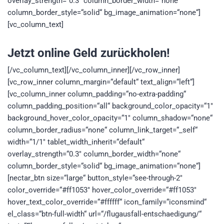
overlay_strength=“0.3″ column_border_width=“none“
column_border_style=“solid“ bg_image_animation=“none“]
[vc_column_text]
Jetzt online Geld zurückholen!
[/vc_column_text][/vc_column_inner][/vc_row_inner]
[vc_row_inner column_margin=“default“ text_align=“left“]
[vc_column_inner column_padding=“no-extra-padding“
column_padding_position=“all“ background_color_opacity=“1″
background_hover_color_opacity=“1″ column_shadow=“none“
column_border_radius=“none“ column_link_target=“_self“
width=“1/1″ tablet_width_inherit=“default“
overlay_strength=“0.3″ column_border_width=“none“
column_border_style=“solid“ bg_image_animation=“none“]
[nectar_btn size=“large“ button_style=“see-through-2″
color_override=“#ff1053″ hover_color_override=“#ff1053″
hover_text_color_override=“#ffffff“ icon_family=“iconsmind“
el_class=“btn-full-width“ url=“/flugausfall-entschaedigung/“