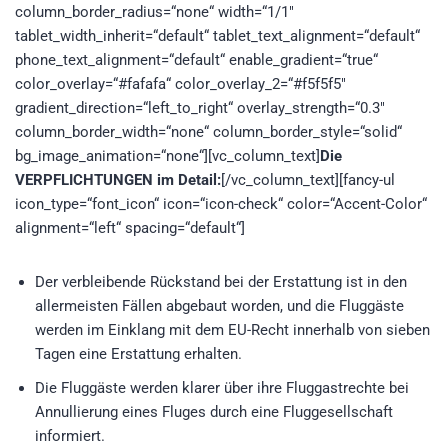
column_border_radius=“none“ width=“1/1″
tablet_width_inherit=“default“ tablet_text_alignment=“default“
phone_text_alignment=“default“ enable_gradient=“true“
color_overlay=“#fafafa“ color_overlay_2=“#f5f5f5″
gradient_direction=“left_to_right“ overlay_strength=“0.3″
column_border_width=“none“ column_border_style=“solid“
bg_image_animation=“none“][vc_column_text]
Die
VERPFLICHTUNGEN im Detail:
[/vc_column_text][fancy-ul
icon_type=“font_icon“ icon=“icon-check“ color=“Accent-Color“
alignment=“left“ spacing=“default“]
Der verbleibende Rückstand bei der Erstattung ist in den
allermeisten Fällen abgebaut worden, und die Fluggäste
werden im Einklang mit dem EU-Recht innerhalb von sieben
Tagen eine Erstattung erhalten.
Die Fluggäste werden klarer über ihre Fluggastrechte bei
Annullierung eines Fluges durch eine Fluggesellschaft
informiert.