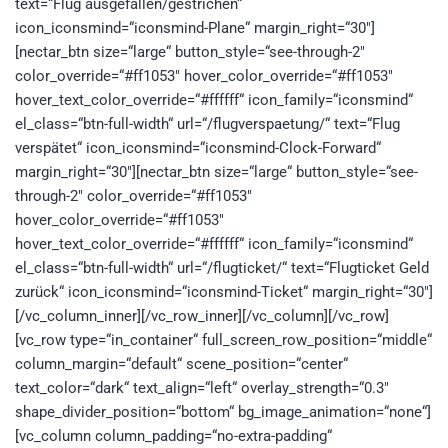
text=“Flug ausgefallen/gestrichen“
icon_iconsmind=“iconsmind-Plane“ margin_right=“30″]
[nectar_btn size=“large“ button_style=“see-through-2″
color_override=“#ff1053″ hover_color_override=“#ff1053″
hover_text_color_override=“#ffffff“ icon_family=“iconsmind“
el_class=“btn-full-width“ url=“/flugverspaetung/“ text=“Flug
verspätet“ icon_iconsmind=“iconsmind-Clock-Forward“
margin_right=“30″][nectar_btn size=“large“ button_style=“see-
through-2″ color_override=“#ff1053″
hover_color_override=“#ff1053″
hover_text_color_override=“#ffffff“ icon_family=“iconsmind“
el_class=“btn-full-width“ url=“/flugticket/“ text=“Flugticket Geld
zurück“ icon_iconsmind=“iconsmind-Ticket“ margin_right=“30″]
[/vc_column_inner][/vc_row_inner][/vc_column][/vc_row]
[vc_row type=“in_container“ full_screen_row_position=“middle“
column_margin=“default“ scene_position=“center“
text_color=“dark“ text_align=“left“ overlay_strength=“0.3″
shape_divider_position=“bottom“ bg_image_animation=“none“]
[vc_column column_padding=“no-extra-padding“