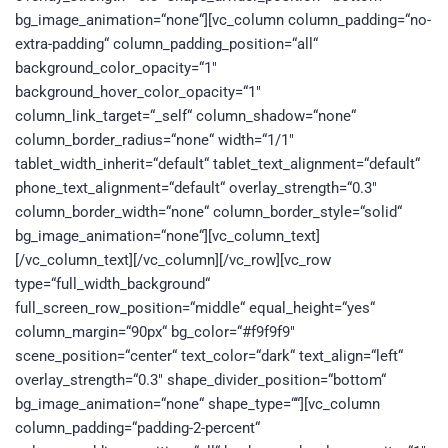
bg_image_animation=“none“][vc_column column_padding=“no-
extra-padding“ column_padding_position=“all“
background_color_opacity=“1″
background_hover_color_opacity=“1″
column_link_target=“_self“ column_shadow=“none“
column_border_radius=“none“ width=“1/1″
tablet_width_inherit=“default“ tablet_text_alignment=“default“
phone_text_alignment=“default“ overlay_strength=“0.3″
column_border_width=“none“ column_border_style=“solid“
bg_image_animation=“none“][vc_column_text]
[/vc_column_text][/vc_column][/vc_row][vc_row
type=“full_width_background“
full_screen_row_position=“middle“ equal_height=“yes“
column_margin=“90px“ bg_color=“#f9f9f9″
scene_position=“center“ text_color=“dark“ text_align=“left“
overlay_strength=“0.3″ shape_divider_position=“bottom“
bg_image_animation=“none“ shape_type=““][vc_column
column_padding=“padding-2-percent“