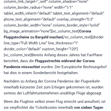
column_link_target=“_self“ column_shadow=“none“
column_border_radius=“none“ width=“1/1″
tablet_width_inherit=“default“ tablet_text_alignment=“default“
phone_text_alignment=“default“ overlay_strength=“0.3″
column_border_width=“none“ column_border_style=“solid“
bg_image_animation=“none“][vc_column_text]
Corona
Fluggutscheine zu Bargeld machen
[/vc_column_text][divider
line_type=“Full Width Line“ line_thickness=“1″
divider_color=“default“ custom_height=“120″]
[vc_column_text]Bereits Anfang dieses Jahres hat FairPlane
berichtet, dass die
Fluggastrechte während der Corona
Pandemie missachtet
wurden. Der Europäische Rechnungshof
hat dies in einem Sonderbericht festgehalten.
Nachdem zu Anfang der Corona Pandemie der Flugverkehr
innerhalb kürzester Zeit zum Erliegen gekommen ist, wurden
seitens der Luftfahrtunternehmen unzählige Flüge abgesagt.
Wenn die Fluglinie selbst einen Flug streicht und annulliert, ist
sie verpflichtet die Ticketkosten innerhalb
von sieben Tagen