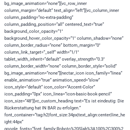
bg_image_animation=“none“][vc_row_inner
column_margin=“default“ text_align=“left“][vc_column_inner
column_padding=“no-extra-padding“
column_padding_position=“all“ centered_text=“true“
background_color_opacity=“1″
background_hover_color_opacity=“1″ column_shadow=“none“
column_border_radius=“none“ bottom_margin=“0″
column_link_target=“_self“ width=“1/1″
tablet_width_inherit=“default“ overlay_strength=“0.3″
column_border_width=“none“ column_border_style=“solid“
bg_image_animation=“none“][nectar_icon icon_family=“linea“
enable_animation=“true“ animation_speed=“slow“
icon_style=“default“ icon_color=“Accent-Color“
icon_padding=“0px“ icon_linea=“icon-basic-book-pencil“
icon_size=“48″][vc_custom_heading text=“Es ist eindeutig: Die
Rückerstattung hat IN BAR zu erfolgen.“
font_container=“tag:h2|font_size:34px|text_align:center|line_he
ight:44px“
google_fonts=“font_family:Roboto%20Slab%3A100%2C300%2