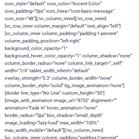
icon_style=“default“ icon_color=“Accent-Color“
icon_padding=“0px“ icon_linea=“icon-basic-message“
icon_size=“48″][/vc_column_inner][/vc_row_inner]
[vc_row_inner column_margin=“default“ text_align=“left“]
[vc_column_inner column_padding=“padding-1-percent“
column_padding_position=“left-right“
background_color_opacity=“1″
background_hover_color_opacity=“1″ column_shadow=“none“
column_border_radius=“none“ column_link_target=“_self“
width=“1/4″ tablet_width_inherit=“default“
overlay_strength=“0.3″ column_border_width=“none“
column_border_style=“solid“ bg_image_animation=“none“]
[divider line_type=“No Line“ custom_height=“30″]
[image_with_animation image_url=“8732″ alignment=““
animation=“Fade In“ hover_animation=“none“
border_radius=“5px“ box_shadow=“small_depth“
image_loading=“lazy-load“ max_width=“100%“
max_width_mobile=“default“][/vc_column_inner]
[vc_column_inner column_padding=“padding-2-percent“