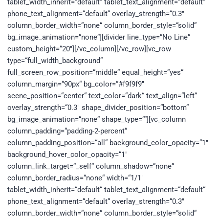
tablet_width_inherit=“default“ tablet_text_alignment=“default“
phone_text_alignment=“default“ overlay_strength=“0.3″
column_border_width=“none“ column_border_style=“solid“
bg_image_animation=“none“][divider line_type=“No Line“
custom_height=“20″][/vc_column][/vc_row][vc_row
type=“full_width_background“
full_screen_row_position=“middle“ equal_height=“yes“
column_margin=“90px“ bg_color=“#f9f9f9″
scene_position=“center“ text_color=“dark“ text_align=“left“
overlay_strength=“0.3″ shape_divider_position=“bottom“
bg_image_animation=“none“ shape_type=““][vc_column
column_padding=“padding-2-percent“
column_padding_position=“all“ background_color_opacity=“1″
background_hover_color_opacity=“1″
column_link_target=“_self“ column_shadow=“none“
column_border_radius=“none“ width=“1/1″
tablet_width_inherit=“default“ tablet_text_alignment=“default“
phone_text_alignment=“default“ overlay_strength=“0.3″
column_border_width=“none“ column_border_style=“solid“