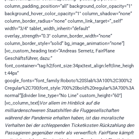
column_padding_position=“all“ background_color_opacity=“1″
background_hover_color_opacity=“1″ column_shadow=“none“
column_border_radius=“none“ column_link_target=“_self“
width=“3/4″ tablet_width_inherit=“default“
overlay_strength=“0.3″ column_border_width=“none“
column_border_style=“solid“ bg_image_animation=“none“]
[vc_custom_heading text=“Andreas Sernetz, FairPlane
Geschäftsführer, dazu:“
font_container=“tag:h2|font_size:34px|text_align:left|line_heigh
t:44px“
google_fonts=“font_family:Roboto%20Slab%3A100%2C300%2
Cregular%2C700|font_style:700%20bold%20regular%3A700%3A
normal“][divider line_type=“No Line“ custom_height=“60″]
[vc_column_text]
Vor allem im Hinblick auf die
milliardenschweren Staatshilfen die Fluggesellschaften
während der Pandemie erhalten haben, ist das moralische
Verhalten bei der schleppenden Ticketkosten Rückzahlung den
Passagieren gegenüber mehr als verwerflich. FairPlane kämpft