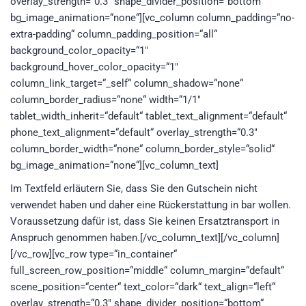
overlay_strength=“0.3″ shape_divider_position=“bottom“
bg_image_animation=“none“][vc_column column_padding=“no-
extra-padding“ column_padding_position=“all“
background_color_opacity=“1″
background_hover_color_opacity=“1″
column_link_target=“_self“ column_shadow=“none“
column_border_radius=“none“ width=“1/1″
tablet_width_inherit=“default“ tablet_text_alignment=“default“
phone_text_alignment=“default“ overlay_strength=“0.3″
column_border_width=“none“ column_border_style=“solid“
bg_image_animation=“none“][vc_column_text]
Im Textfeld erläutern Sie, dass Sie den Gutschein nicht
verwendet haben und daher eine Rückerstattung in bar wollen.
Voraussetzung dafür ist, dass Sie keinen Ersatztransport in
Anspruch genommen haben.[/vc_column_text][/vc_column]
[/vc_row][vc_row type=“in_container“
full_screen_row_position=“middle“ column_margin=“default“
scene_position=“center“ text_color=“dark“ text_align=“left“
overlay_strength=“0.3″ shape_divider_position=“bottom“