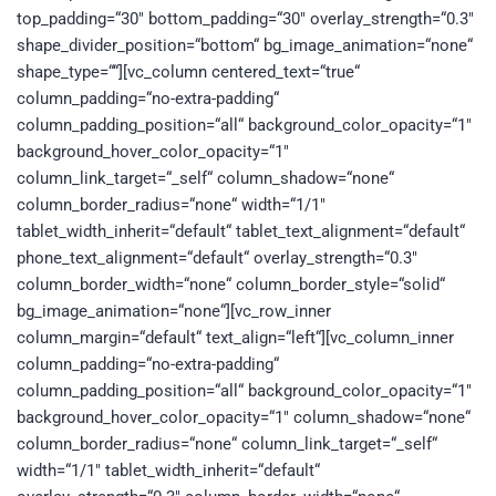
top_padding=“30″ bottom_padding=“30″ overlay_strength=“0.3″
shape_divider_position=“bottom“ bg_image_animation=“none“
shape_type=““][vc_column centered_text=“true“
column_padding=“no-extra-padding“
column_padding_position=“all“ background_color_opacity=“1″
background_hover_color_opacity=“1″
column_link_target=“_self“ column_shadow=“none“
column_border_radius=“none“ width=“1/1″
tablet_width_inherit=“default“ tablet_text_alignment=“default“
phone_text_alignment=“default“ overlay_strength=“0.3″
column_border_width=“none“ column_border_style=“solid“
bg_image_animation=“none“][vc_row_inner
column_margin=“default“ text_align=“left“][vc_column_inner
column_padding=“no-extra-padding“
column_padding_position=“all“ background_color_opacity=“1″
background_hover_color_opacity=“1″ column_shadow=“none“
column_border_radius=“none“ column_link_target=“_self“
width=“1/1″ tablet_width_inherit=“default“