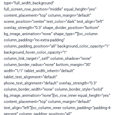
type=“full_width_background“
full_screen_row_position=“middle“ equal_height=“yes“
content_placement=“top“ column_margin=“default“
scene_position=“center“ text_color=“dark“ text_align=“left“
overlay_strength=“0.3″ shape_divider_position=“bottom“
bg_image_animation=“none“ shape_type=““][vc_column
column_padding=“no-extra-padding“
column_padding_position=“all“ background_color_opacity=“1″
background_hover_color_opacity=“1″
column_link_target=“_self“ column_shadow=“none“
column_border_radius=“none“ bottom_margin=“30″
width=“1/1″ tablet_width_inherit=“default“
tablet_text_alignment=“default“
phone_text_alignment=“default“ overlay_strength=“0.3″
column_border_width=“none“ column_border_style=“solid“
bg_image_animation=“none“][vc_row_inner equal_height=“yes“
content_placement=“top“ column_margin=“default“
text_align=“left“][vc_column_inner column_padding=“padding-4-
percent“ column_padding_position=“all“