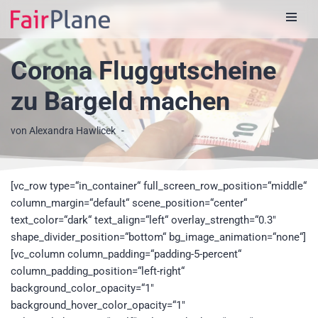
Zum
Inhalt
Corona Fluggutscheine
zu Bargeld machen
von
Alexandra Hawlicek
[vc_row type=“in_container“ full_screen_row_position=“middle“
column_margin=“default“ scene_position=“center“
text_color=“dark“ text_align=“left“ overlay_strength=“0.3″
shape_divider_position=“bottom“ bg_image_animation=“none“]
[vc_column column_padding=“padding-5-percent“
column_padding_position=“left-right“
background_color_opacity=“1″
background_hover_color_opacity=“1″