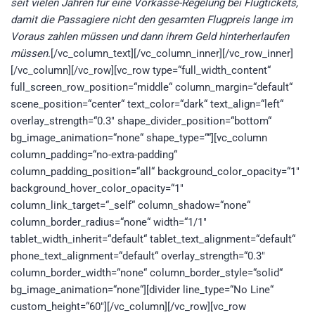
seit vielen Jahren für eine Vorkasse-Regelung bei Flugtickets,
damit die Passagiere nicht den gesamten Flugpreis lange im
Voraus zahlen müssen und dann ihrem Geld hinterherlaufen
müssen.
[/vc_column_text][/vc_column_inner][/vc_row_inner]
[/vc_column][/vc_row][vc_row type=“full_width_content“
full_screen_row_position=“middle“ column_margin=“default“
scene_position=“center“ text_color=“dark“ text_align=“left“
overlay_strength=“0.3″ shape_divider_position=“bottom“
bg_image_animation=“none“ shape_type=““][vc_column
column_padding=“no-extra-padding“
column_padding_position=“all“ background_color_opacity=“1″
background_hover_color_opacity=“1″
column_link_target=“_self“ column_shadow=“none“
column_border_radius=“none“ width=“1/1″
tablet_width_inherit=“default“ tablet_text_alignment=“default“
phone_text_alignment=“default“ overlay_strength=“0.3″
column_border_width=“none“ column_border_style=“solid“
bg_image_animation=“none“][divider line_type=“No Line“
custom_height=“60″][/vc_column][/vc_row][vc_row