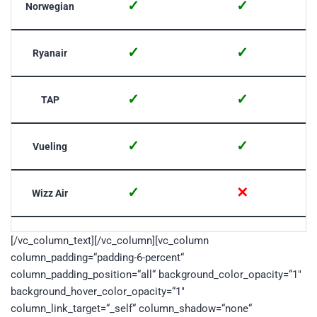
✓
✓
Norwegian
✓
✓
Ryanair
✓
✓
TAP
✓
✓
Vueling
✓
✕
Wizz Air
[/vc_column_text][/vc_column][vc_column
column_padding=“padding-6-percent“
column_padding_position=“all“ background_color_opacity=“1″
background_hover_color_opacity=“1″
column_link_target=“_self“ column_shadow=“none“