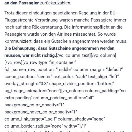
an den Passagier
zurückzuzahlen.
Trotz dieser eindeutigen gesetzlichen Regelung in der EU-
Fluggastrechte Verordnung, warten manche Passagiere immer
noch auf eine Rückerstattung. Die Informationspflicht an die
Passagiere wurde von den Airlines missachtet. So wurde
kommuniziert, dass ein Gutschein angenommen werden muss.
Die Behauptung, dass Gutscheine angenommen werden
müssen, war nicht richtig.
[/vc_column_text][/vc_column]
[/vc_row][vc_row type=“in_container“
full_screen_row_position=“middle“ column_margin=“default“
scene_position=“center“ text_color=“dark“ text_align=“left“
overlay_strength=“0.3″ shape_divider_position=“bottom“
bg_image_animation=“none“][vc_column column_padding=“no-
extra-padding“ column_padding_position=“all“
background_color_opacity=“1″
background_hover_color_opacity=“1″
column_link_target=“_self“ column_shadow=“none“
column_border_radius=“none“ width=“1/1″