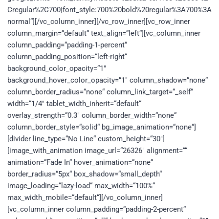
Cregular%2C700|font_style:700%20bold%20regular%3A700%3A
normal“][/vc_column_inner][/vc_row_inner][vc_row_inner
column_margin=“default“ text_align=“left“][vc_column_inner
column_padding=“padding-1-percent“
column_padding_position=“left-right“
background_color_opacity=“1″
background_hover_color_opacity=“1″ column_shadow=“none“
column_border_radius=“none“ column_link_target=“_self“
width=“1/4″ tablet_width_inherit=“default“
overlay_strength=“0.3″ column_border_width=“none“
column_border_style=“solid“ bg_image_animation=“none“]
[divider line_type=“No Line“ custom_height=“30″]
[image_with_animation image_url=“26326″ alignment=““
animation=“Fade In“ hover_animation=“none“
border_radius=“5px“ box_shadow=“small_depth“
image_loading=“lazy-load“ max_width=“100%“
max_width_mobile=“default“][/vc_column_inner]
[vc_column_inner column_padding=“padding-2-percent“