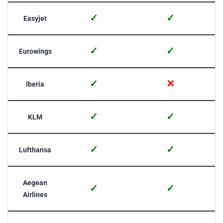
✓
✓
Easyjet
✓
✓
Eurowings
✓
✕
Iberia
✓
✓
KLM
✓
✓
Lufthansa
Aegean
✓
✓
Airlines