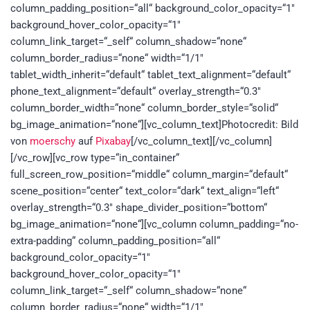
column_padding_position=“all“ background_color_opacity=“1″
background_hover_color_opacity=“1″
column_link_target=“_self“ column_shadow=“none“
column_border_radius=“none“ width=“1/1″
tablet_width_inherit=“default“ tablet_text_alignment=“default“
phone_text_alignment=“default“ overlay_strength=“0.3″
column_border_width=“none“ column_border_style=“solid“
bg_image_animation=“none“][vc_column_text]Photocredit: Bild
von
moerschy
auf
Pixabay
[/vc_column_text][/vc_column]
[/vc_row][vc_row type=“in_container“
full_screen_row_position=“middle“ column_margin=“default“
scene_position=“center“ text_color=“dark“ text_align=“left“
overlay_strength=“0.3″ shape_divider_position=“bottom“
bg_image_animation=“none“][vc_column column_padding=“no-
extra-padding“ column_padding_position=“all“
background_color_opacity=“1″
background_hover_color_opacity=“1″
column_link_target=“_self“ column_shadow=“none“
column_border_radius=“none“ width=“1/1″