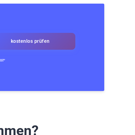
kostenlos prüfen
ommen?