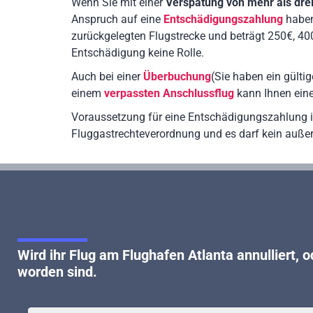
Wenn Sie mit einer
Verspätung von mehr als dre
Anspruch auf eine
Entschädigungszahlung
haben
zurückgelegten Flugstrecke und beträgt 250€, 400 
Entschädigung keine Rolle.
Auch bei einer
Überbuchung
(Sie haben ein gülti
einem
verpassten Anschlussflug
kann Ihnen eine
Voraussetzung für eine Entschädigungszahlung i
Fluggastrechteverordnung und es darf kein auße
Wird ihr
Flug am Flughafen Atlanta annulliert, o
worden sind.