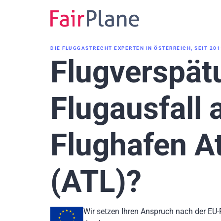
Zum
Inhalt
DIE FLUGGASTRECHT EXPERTEN IN ÖSTERREICH, SEIT 201
Flugverspät
Flugausfall
Flughafen A
(ATL)?
Wir setzen Ihren Anspruch nach der EU