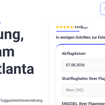
1
ung,
In wenigen Schritten zur Ent
 am
Abflugdatum
tlanta
Geben Sie ein Datum ein 
Startflughafen Ihrer Flu
Geben Sie mindestens 2 Z
-Fluggastrechteverordnung
ENDZIEL Ihrer Flugreise