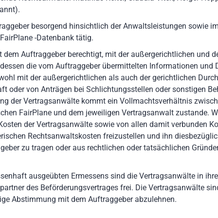
annt).
raggeber besorgend hinsichtlich der Anwaltsleistungen sowie 
FairPlane -Datenbank tätig.
dem Auftraggeber berechtigt, mit der außergerichtlichen und de
essen die vom Auftraggeber übermittelten Informationen und Da
ohl mit der außergerichtlichen als auch der gerichtlichen Durc
ft oder von Anträgen bei Schlichtungsstellen oder sonstigen Be
ung der Vertragsanwälte kommt ein Vollmachtsverhältnis zwisc
schen FairPlane und dem jeweiligen Vertragsanwalt zustande. We
 Kosten der Vertragsanwälte sowie von allen damit verbunden Ko
ischen Rechtsanwaltskosten freizustellen und ihn diesbezüglich
geber zu tragen oder aus rechtlichen oder tatsächlichen Gründe
enhaft ausgeübten Ermessens sind die Vertragsanwälte in ihrer
rtner des Beförderungsvertrages frei. Die Vertragsanwälte sin
erige Abstimmung mit dem Auftraggeber abzulehnen.