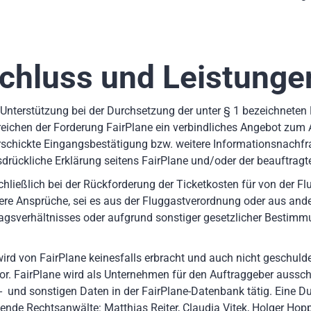
schluss und Leistunge
 Unterstützung bei der Durchsetzung der unter § 1 bezeichneten
reichen der Forderung FairPlane ein verbindliches Angebot zum 
erschickte Eingangsbestätigung bzw. weitere Informationsnachf
drückliche Erklärung seitens FairPlane und/oder der beauftrag
ließlich bei der Rückforderung der Ticketkosten für von der Flu
re Ansprüche, sei es aus der Fluggastverordnung oder aus ande
gsverhältnisses oder aufgrund sonstiger gesetzlicher Bestimmu
rd von FairPlane keinesfalls erbracht und auch nicht geschulde
or. FairPlane wird als Unternehmen für den Auftraggeber aussc
 und sonstigen Daten in der FairPlane-Datenbank tätig. Eine 
ende Rechtsanwälte: Matthias Reiter, Claudia Vitek, Holger Hop