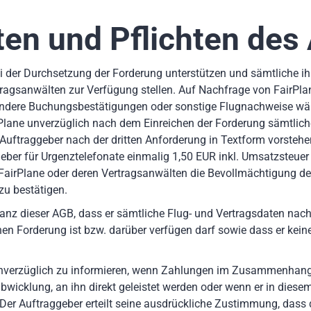
ten und Pflichten des
i der Durchsetzung der Forderung unterstützen und sämtliche i
ragsanwälten zur Verfügung stellen. Auf Nachfrage von FairPla
ondere Buchungsbestätigungen oder sonstige Flugnachweise wäh
rPlane unverzüglich nach dem Einreichen der Forderung sämtlich
er Auftraggeber nach der dritten Anforderung in Textform vorsteh
eber für Urgenztelefonate einmalig 1,50 EUR inkl. Umsatzsteuer i
 FairPlane oder deren Vertragsanwälten die Bevollmächtigung der
zu bestätigen.
tanz dieser AGB, dass er sämtliche Flug- und Vertragsdaten n
chen Forderung ist bzw. darüber verfügen darf sowie dass er ke
ne unverzüglich zu informieren, wenn Zahlungen im Zusammenhan
bwicklung, an ihn direkt geleistet werden oder wenn er in di
t. Der Auftraggeber erteilt seine ausdrückliche Zustimmung, dass