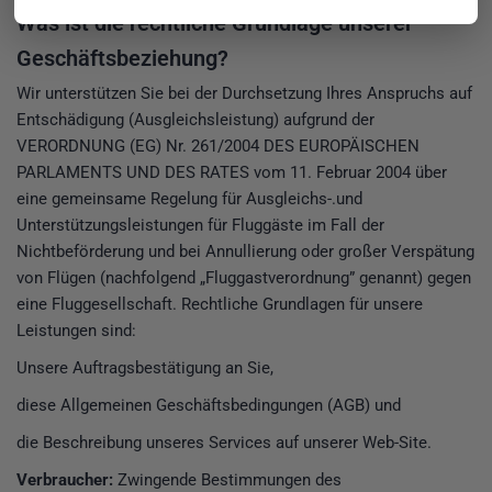
Was ist die rechtliche Grundlage unserer
Geschäftsbeziehung?
Wir unterstützen Sie bei der Durchsetzung Ihres Anspruchs auf
Entschädigung (Ausgleichsleistung) aufgrund der
VERORDNUNG (EG) Nr. 261/2004 DES EUROPÄISCHEN
PARLAMENTS UND DES RATES vom 11. Februar 2004 über
eine gemeinsame Regelung für Ausgleichs-.und
Unterstützungsleistungen für Fluggäste im Fall der
Nichtbeförderung und bei Annullierung oder großer Verspätung
von Flügen (nachfolgend „Fluggastverordnung” genannt) gegen
eine Fluggesellschaft. Rechtliche Grundlagen für unsere
Leistungen sind:
Unsere Auftragsbestätigung an Sie,
diese Allgemeinen Geschäftsbedingungen (AGB) und
die Beschreibung unseres Services auf unserer Web-Site.
Verbraucher:
Zwingende Bestimmungen des