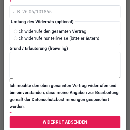
Folge kurz: FairPlane oder wir) vereinbaren wir die Grundlage
*
für unseren gemeinsamen Weg zu Ihrer Entschädigung.
Damit Sie schnell finden, was Sie suchen, ist der nachstehende
Umfang des Widerrufs (optional)
Text mit Überschriften, Einleitungen und Fragen gegliedert. Sie
Ich widerrufe den gesamten Vertrag
dienen Ihrer Orientierung und definieren und begrenzen nicht
Ich widerrufe nur teilweise (bitte erläutern)
den Inhalt.
Grund / Erläuterung (freiwillig)
ABSCHNITT I
UNSERE KLARE BASIS: RECHTSGRUNDLAGEN UND
VERTRAGSABSCHLUSS
Klarheit und Fairness sind das Fundament aller guten
Geschäftsbeziehungen. Informieren Sie sich über Themen wie:
Ich möchte den oben genannten Vertrag widerrufen und
Die Rechtsgrundlagen unserer Vereinbarung und wie unsere
bin einverstanden, dass meine Angaben zur Bearbeitung
Vereinbarung geschlossen wird.
gemäß der Datenschutzbestimmungen gespeichert
werden.
*
1. Vertragsgegenstand und
WIDERRUF ABSENDEN
Rechtsgrundlage