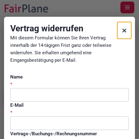
Zum
Inhalt
Vertrag widerrufen
×
DIE FLUGGASTRECHT EXPERTEN
Allgemeine
Mit diesem Formular können Sie Ihren Vertrag
innerhalb der 14-tägigen Frist ganz oder teilweise
Geschäftsbedingungen
widerrufen. Sie erhalten umgehend eine
Eingangsbestätigung per E-Mail.
Stand: April 2026
Name
*
Zu den AGB Flugticket
stornieren
E-Mail
Gute Geschäftsbeziehungen sind klar und fair geregelt. Mit den
*
nachstehenden Allgemeinen Geschäftsbedingungen der FP
Passenger Service GmbH, mit dem Sitz in Wien, und der
Geschäftsanschrift in 1010 Wien, Fleischmarkt 3-5/14 (in der
Vertrags-/Buchungs-/Rechnungsnummer