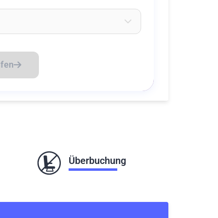
eichen ein um Flughäfen zu suchen
üfen
Überbuchung