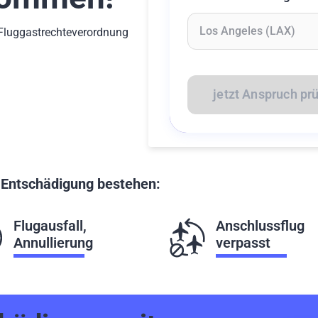
-Fluggastrechteverordnung
Geben Sie mindestens 2 Z
jetzt Anspruch pr
f Entschädigung bestehen:
Flugausfall,
Anschlussflug
Annullierung
verpasst