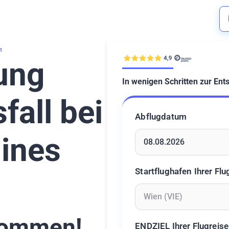
1
ung
In wenigen Schritten zur Ent
fall bei
Abflugdatum
lines
Geben Sie ein Datum ein 
Startflughafen Ihrer Flu
Geben Sie mindestens 2 Z
ommen!
ENDZIEL Ihrer Flugreise