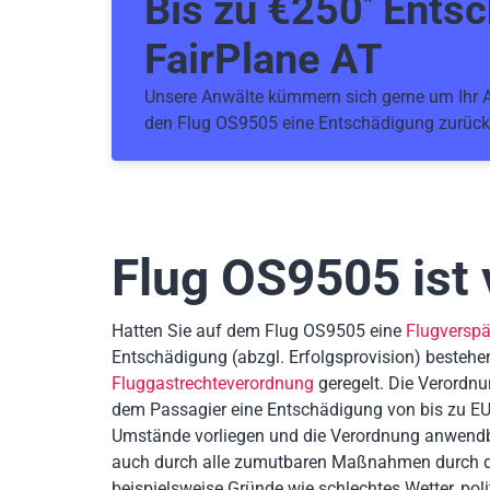
Bis zu €
250
Entsc
*
FairPlane AT
Unsere Anwälte kümmern sich gerne um Ihr An
den Flug OS9505 eine Entschädigung zurüc
Flug OS9505
ist
Hatten Sie auf dem Flug OS9505 eine
Flugversp
Entschädigung
(abzgl. Erfolgsprovision)
bestehe
Fluggastrechteverordnung
geregelt. Die Verordnu
dem Passagier eine Entschädigung von bis zu EU
Umstände vorliegen und die Verordnung anwendb
auch durch alle zumutbaren Maßnahmen durch die
beispielsweise Gründe wie schlechtes Wetter, poli