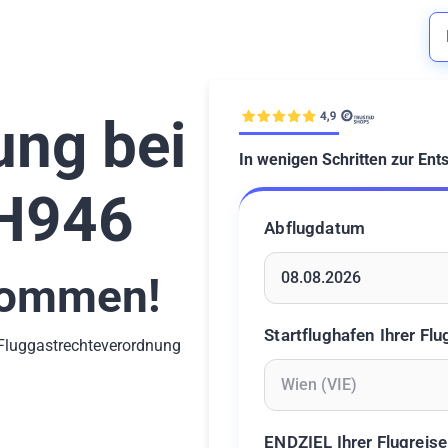
ung bei
In wenigen Schritten zur Ent
LH946
Abflugdatum
ommen!
Geben Sie ein Datum ein 
Startflughafen Ihrer Flu
-Fluggastrechteverordnung
Geben Sie mindestens 2 Z
ENDZIEL Ihrer Flugreise