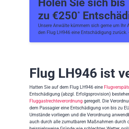
Holen Sie sich bis
zu €
250
Entschäd
*
Unsere Anwälte kümmern sich gerne um Ihr An
den Flug LH946 eine Entschädigung zurück.
Flug LH946
ist v
Hatten Sie auf dem Flug LH946 eine
Flugverspät
Entschädigung
(abzgl. Erfolgsprovision)
bestehe
Fluggastrechteverordnung
geregelt. Die Verordnu
dem Passagier eine Entschädigung von bis zu EU
Umstände vorliegen und die Verordnung anwendb
auch durch alle zumutbaren Maßnahmen durch die
beispielsweise Gründe wie schlechtes Wetter, poli