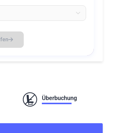
eichen ein um Flughäfen zu suchen
üfen
Überbuchung