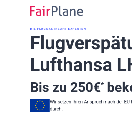
Zum
Inhalt
DIE FLUGGASTRECHT EXPERTEN
Flugverspät
Lufthansa 
Bis zu
250
€
bek
*
Wir setzen Ihren Anspruch nach der EU
durch.