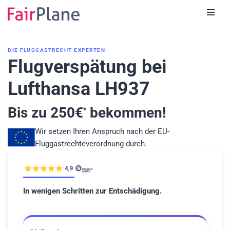
Zum
Inhalt
DIE FLUGGASTRECHT EXPERTEN
Flugverspätung bei
Lufthansa LH937
Bis zu
250
€
bekommen!
*
Wir setzen Ihren Anspruch nach der EU-
Fluggastrechteverordnung durch.
In wenigen Schritten zur Entschädigung.