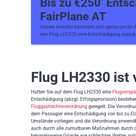
Bis zu €
250
Entsc
*
FairPlane AT
Unsere Anwälte kümmern sich gerne um Ihr An
den Flug LH2330 eine Entschädigung zurück
Flug LH2330
ist 
Hatten Sie auf dem Flug LH2330 eine
Flugversp
Entschädigung
(abzgl. Erfolgsprovision)
bestehe
Fluggastrechteverordnung
geregelt. Die Verordnu
dem Passagier eine Entschädigung von bis zu EU
Umstände vorliegen und die Verordnung anwendb
auch durch alle zumutbaren Maßnahmen durch die
beispielsweise Gründe wie schlechtes Wetter, poli