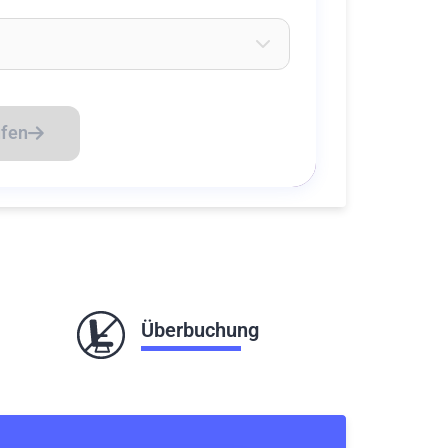
eichen ein um Flughäfen zu suchen
üfen
Überbuchung