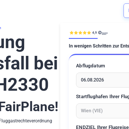
1
ung
In wenigen Schritten zur Ent
fall bei
Abflugdatum
LH2330
Geben Sie ein Datum ein 
Startflughafen Ihrer Flu
FairPlane!
-Fluggastrechteverordnung
Geben Sie mindestens 2 Z
ENDZIEL Ihrer Flugreise