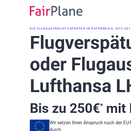
Zum
Inhalt
DIE FLUGGASTRECHT EXPERTEN IN ÖSTERREICH, SEIT 201
Flugverspät
oder Flugaus
Lufthansa 
Bis zu
250
€
mit 
*
Wir setzen Ihren Anspruch nach der EU
durch.