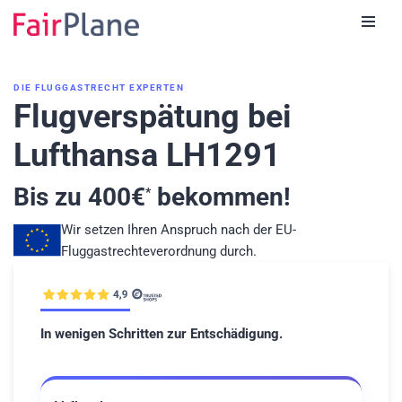
Zum
Inhalt
DIE FLUGGASTRECHT EXPERTEN
Flugverspätung bei
Lufthansa LH1291
Bis zu
400
€
bekommen!
*
Wir setzen Ihren Anspruch nach der EU-
Fluggastrechteverordnung durch.
In wenigen Schritten zur Entschädigung.