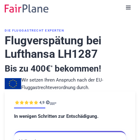
Zum
Inhalt
DIE FLUGGASTRECHT EXPERTEN
Flugverspätung bei
Lufthansa LH1287
Bis zu
400
€
bekommen!
*
Wir setzen Ihren Anspruch nach der EU-
Fluggastrechteverordnung durch.
In wenigen Schritten zur Entschädigung.