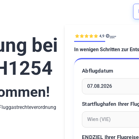
ung bei
In wenigen Schritten zur Ent
LH1254
Abflugdatum
ommen!
Geben Sie ein Datum ein 
Startflughafen Ihrer Flu
-Fluggastrechteverordnung
Geben Sie mindestens 2 Z
ENDZIEL Ihrer Flugreise