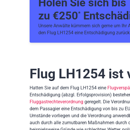
Holen Sie sich bis
zu €
250
Entschäd
*
Unsere Anwälte kümmern sich gerne um Ihr An
den Flug LH1254 eine Entschädigung zurück
Flug LH1254
ist 
Hatten Sie auf dem Flug LH1254 eine
Flugversp
Entschädigung
(abzgl. Erfolgsprovision)
bestehe
Fluggastrechteverordnung
geregelt. Die Verordnu
dem Passagier eine Entschädigung von bis zu EU
Umstände vorliegen und die Verordnung anwendb
auch durch alle zumutbaren Maßnahmen durch die
beispielsweise Gründe wie schlechtes Wetter, poli