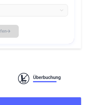
eichen ein um Flughäfen zu suchen
üfen
Überbuchung