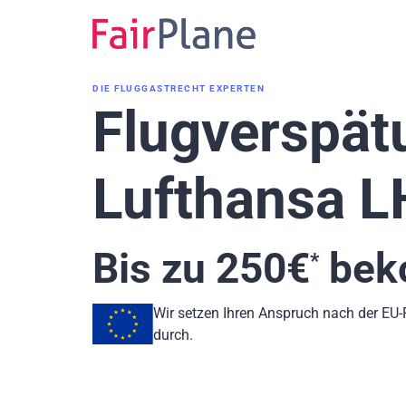
Zum
Inhalt
DIE FLUGGASTRECHT EXPERTEN
Flugverspät
Lufthansa 
Bis zu
250
€
bek
*
Wir setzen Ihren Anspruch nach der EU
durch.