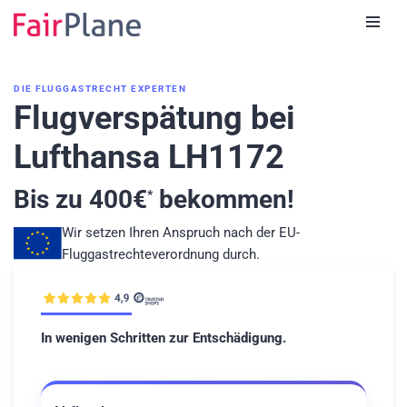
Zum
Inhalt
DIE FLUGGASTRECHT EXPERTEN
Flugverspätung bei
Lufthansa LH1172
Bis zu
400
€
bekommen!
*
Wir setzen Ihren Anspruch nach der EU-
Fluggastrechteverordnung durch.
In wenigen Schritten zur Entschädigung.