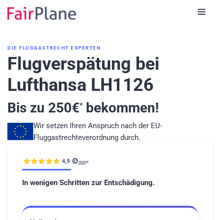
Zum
Inhalt
DIE FLUGGASTRECHT EXPERTEN
Flugverspätung bei
Lufthansa LH1126
Bis zu
250
€
bekommen!
*
Wir setzen Ihren Anspruch nach der EU-
Fluggastrechteverordnung durch.
In wenigen Schritten zur Entschädigung.