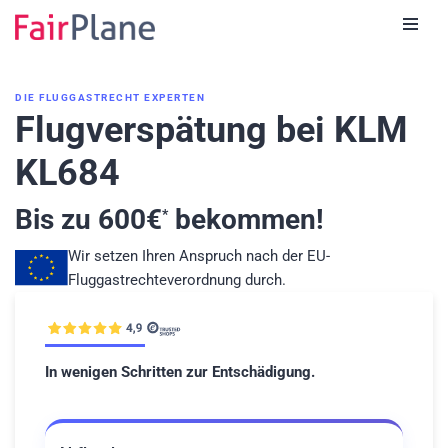
Zum
Inhalt
DIE FLUGGASTRECHT EXPERTEN
Flugverspätung bei KLM
KL684
Bis zu
600
€
bekommen!
*
Wir setzen Ihren Anspruch nach der EU-
Fluggastrechteverordnung durch.
In wenigen Schritten zur Entschädigung.