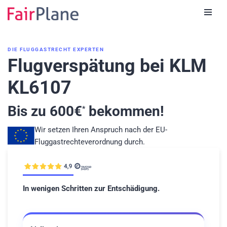
Zum
Inhalt
DIE FLUGGASTRECHT EXPERTEN
Flugverspätung bei KLM
KL6107
Bis zu
600
€
bekommen!
*
Wir setzen Ihren Anspruch nach der EU-
Fluggastrechteverordnung durch.
In wenigen Schritten zur Entschädigung.