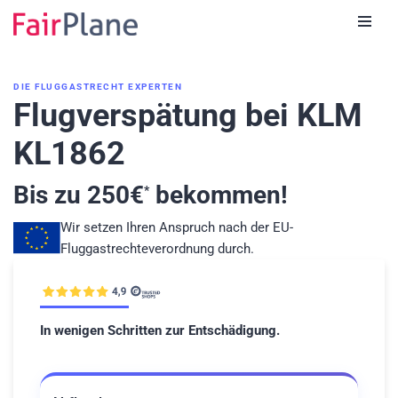
Zum
Inhalt
DIE FLUGGASTRECHT EXPERTEN
Flugverspätung bei KLM
KL1862
Bis zu
250
€
bekommen!
*
Wir setzen Ihren Anspruch nach der EU-
Fluggastrechteverordnung durch.
In wenigen Schritten zur Entschädigung.