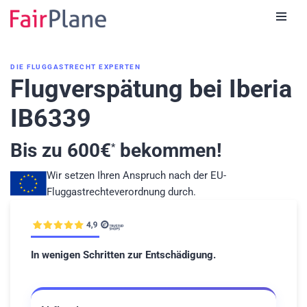
Zum
Inhalt
DIE FLUGGASTRECHT EXPERTEN
Flugverspätung bei Iberia
IB6339
Bis zu
600
€
bekommen!
*
Wir setzen Ihren Anspruch nach der EU-
Fluggastrechteverordnung durch.
In wenigen Schritten zur Entschädigung.