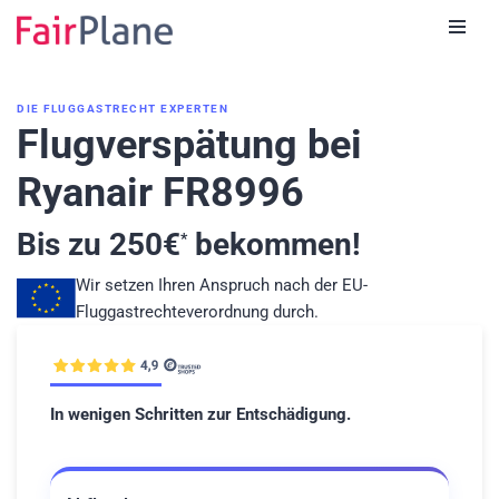
Zum
Inhalt
DIE FLUGGASTRECHT EXPERTEN
Flugverspätung bei
Ryanair FR8996
Bis zu
250
€
bekommen!
*
Wir setzen Ihren Anspruch nach der EU-
Fluggastrechteverordnung durch.
In wenigen Schritten zur Entschädigung.