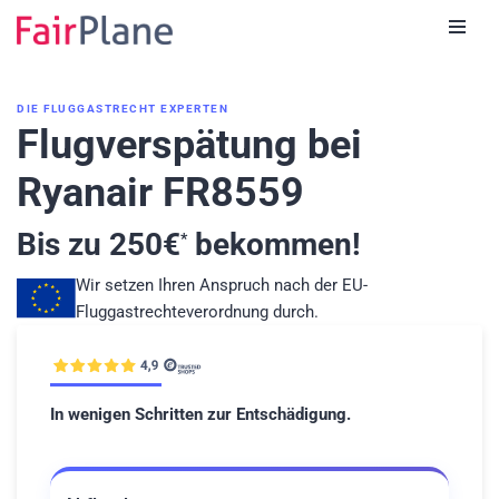
Zum
Inhalt
DIE FLUGGASTRECHT EXPERTEN
Flugverspätung bei
Ryanair FR8559
Bis zu
250
€
bekommen!
*
Wir setzen Ihren Anspruch nach der EU-
Fluggastrechteverordnung durch.
In wenigen Schritten zur Entschädigung.