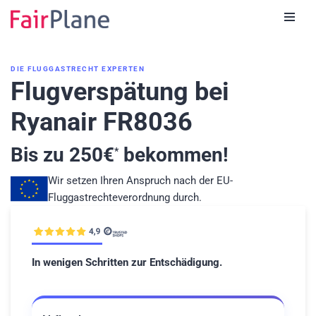
Zum
Inhalt
DIE FLUGGASTRECHT EXPERTEN
Flugverspätung bei
Ryanair FR8036
Bis zu
250
€
bekommen!
*
Wir setzen Ihren Anspruch nach der EU-
Fluggastrechteverordnung durch.
In wenigen Schritten zur Entschädigung.