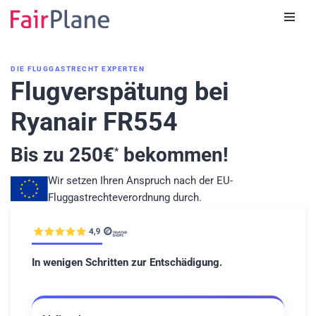
Zum
Inhalt
DIE FLUGGASTRECHT EXPERTEN
Flugverspätung bei
Ryanair FR554
Bis zu
250
€
bekommen!
*
Wir setzen Ihren Anspruch nach der EU-
Fluggastrechteverordnung durch.
In wenigen Schritten zur Entschädigung.