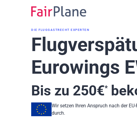
Zum
Inhalt
DIE FLUGGASTRECHT EXPERTEN
Flugverspät
Eurowings 
Bis zu
250
€
bek
*
Wir setzen Ihren Anspruch nach der EU
durch.