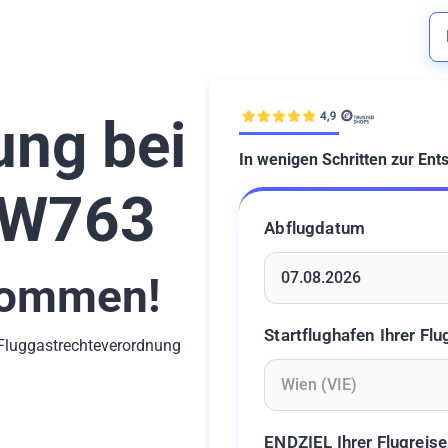
ung bei
In wenigen Schritten zur Ent
EW763
Abflugdatum
ommen!
Geben Sie ein Datum ein 
Startflughafen Ihrer Flu
-Fluggastrechteverordnung
Geben Sie mindestens 2 Z
ENDZIEL Ihrer Flugreise