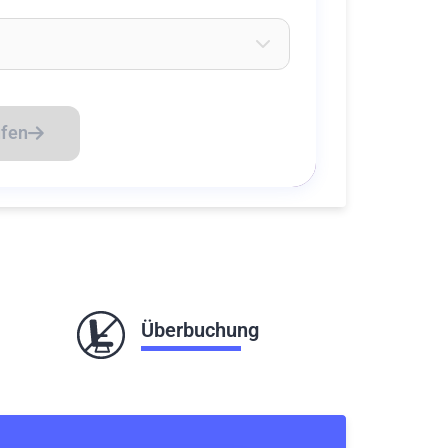
eichen ein um Flughäfen zu suchen
üfen
Überbuchung