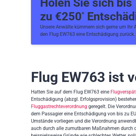
Holen Sie sich bis
zu €
250
Entschäd
*
Unsere Anwälte kümmern sich gerne um Ihr An
den Flug EW763 eine Entschädigung zurück
Flug EW763
ist 
Hatten Sie auf dem Flug EW763 eine
Flugverspä
Entschädigung
(abzgl. Erfolgsprovision)
bestehen
Fluggastrechteverordnung
geregelt. Die Verordnu
dem Passagier eine Entschädigung von bis zu EU
Umstände vorliegen und die Verordnung anwendb
auch durch alle zumutbaren Maßnahmen durch die
beispielsweise Gründe wie schlechtes Wetter, poli