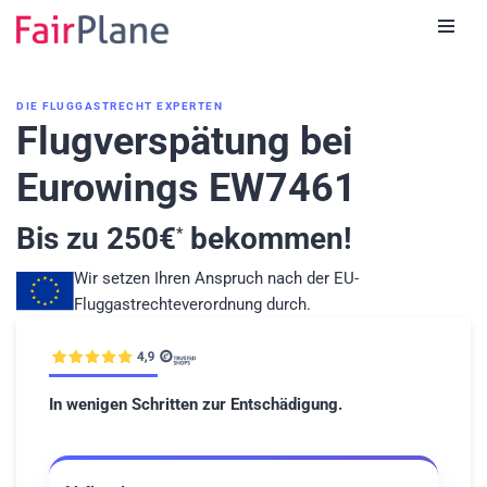
Zum
Inhalt
DIE FLUGGASTRECHT EXPERTEN
Flugverspätung bei
Eurowings EW7461
Bis zu
250
€
bekommen!
*
Wir setzen Ihren Anspruch nach der EU-
Fluggastrechteverordnung durch.
In wenigen Schritten zur Entschädigung.