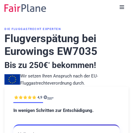
Zum
Inhalt
DIE FLUGGASTRECHT EXPERTEN
Flugverspätung bei
Eurowings EW7035
Bis zu
250
€
bekommen!
*
Wir setzen Ihren Anspruch nach der EU-
Fluggastrechteverordnung durch.
In wenigen Schritten zur Entschädigung.