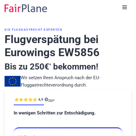
Zum
Inhalt
DIE FLUGGASTRECHT EXPERTEN
Flugverspätung bei
Eurowings EW5856
Bis zu
250
€
bekommen!
*
Wir setzen Ihren Anspruch nach der EU-
Fluggastrechteverordnung durch.
In wenigen Schritten zur Entschädigung.