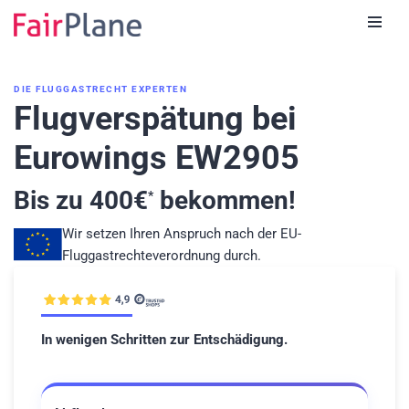
Zum
Inhalt
DIE FLUGGASTRECHT EXPERTEN
Flugverspätung bei
Eurowings EW2905
Bis zu
400
€
bekommen!
*
Wir setzen Ihren Anspruch nach der EU-
Fluggastrechteverordnung durch.
In wenigen Schritten zur Entschädigung.