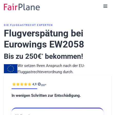
Zum
Inhalt
DIE FLUGGASTRECHT EXPERTEN
Flugverspätung bei
Eurowings EW2058
Bis zu
250
€
bekommen!
*
Wir setzen Ihren Anspruch nach der EU-
Fluggastrechteverordnung durch.
In wenigen Schritten zur Entschädigung.