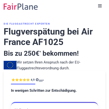
Zum
Inhalt
DIE FLUGGASTRECHT EXPERTEN
Flugverspätung bei Air
France AF1025
Bis zu
250
€
bekommen!
*
Wir setzen Ihren Anspruch nach der EU-
Fluggastrechteverordnung durch.
In wenigen Schritten zur Entschädigung.