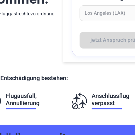
-Fluggastrechteverordnung
Geben Sie mindestens 2 Z
jetzt Anspruch pr
f Entschädigung bestehen:
Flugausfall,
Anschlussflug
Annullierung
verpasst