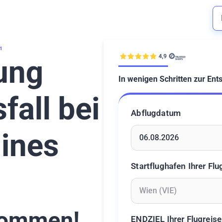
1
ung
In wenigen Schritten zur Ent
fall bei
Abflugdatum
lines
Geben Sie ein Datum ein 
Startflughafen Ihrer Flu
Geben Sie mindestens 2 Z
ommen!
ENDZIEL Ihrer Flugreise