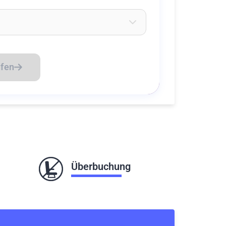
eichen ein um Flughäfen zu suchen
üfen
Überbuchung