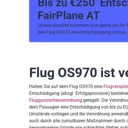
Bis zu €
250
Entsc
*
FairPlane AT
Unsere Anwälte kümmern sich gerne um Ihr An
den Flug OS970 eine Entschädigung zurück.
Flug OS970
ist v
Hatten Sie auf dem Flug OS970 eine
Flugverspä
Entschädigung
(abzgl. Erfolgsprovision)
bestehe
Fluggastrechteverordnung
geregelt. Die Verordnu
dem Passagier eine Entschädigung von bis zu EU
Umstände vorliegen und die Verordnung anwendb
auch durch alle zumutbaren Maßnahmen durch die
beispielsweise Gründe wie schlechtes Wetter, poli