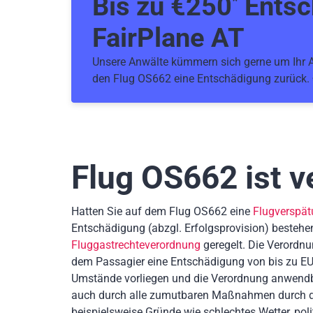
Bis zu €
250
Entsc
*
FairPlane AT
Unsere Anwälte kümmern sich gerne um Ihr An
den Flug OS662 eine Entschädigung zurück.
Flug OS662
ist v
Hatten Sie auf dem Flug OS662 eine
Flugverspä
Entschädigung
(abzgl. Erfolgsprovision)
bestehe
Fluggastrechteverordnung
geregelt. Die Verordnu
dem Passagier eine Entschädigung von bis zu EU
Umstände vorliegen und die Verordnung anwendb
auch durch alle zumutbaren Maßnahmen durch die
beispielsweise Gründe wie schlechtes Wetter, poli