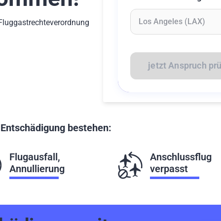
-Fluggastrechteverordnung
Geben Sie mindestens 2 Z
jetzt Anspruch pr
f Entschädigung bestehen:
Flugausfall,
Anschlussflug
Annullierung
verpasst