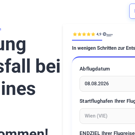
1
ung
In wenigen Schritten zur Ent
fall bei
Abflugdatum
lines
Geben Sie ein Datum ein 
Startflughafen Ihrer Flu
Geben Sie mindestens 2 Z
ommen!
ENDZIEL Ihrer Flugreise