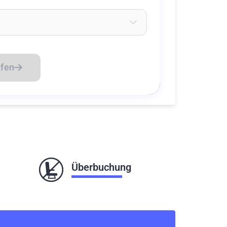
eichen ein um Flughäfen zu suchen
üfen
Überbuchung