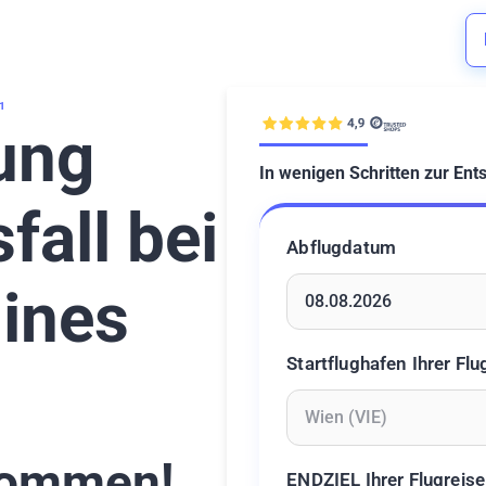
1
ung
In wenigen Schritten zur Ent
fall bei
Abflugdatum
lines
Geben Sie ein Datum ein 
Startflughafen Ihrer Flu
Geben Sie mindestens 2 Z
ommen!
ENDZIEL Ihrer Flugreise