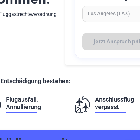
-Fluggastrechteverordnung
Geben Sie mindestens 2 Z
jetzt Anspruch pr
f Entschädigung bestehen:
Flugausfall,
Anschlussflug
Annullierung
verpasst