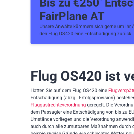
Bis zu €
250
Entsc
*
FairPlane AT
Unsere Anwälte kümmern sich gerne um Ihr An
den Flug OS420 eine Entschädigung zurück.
Flug OS420
ist v
Hatten Sie auf dem Flug OS420 eine
Flugverspä
Entschädigung
(abzgl. Erfolgsprovision)
bestehe
Fluggastrechteverordnung
geregelt. Die Verordnu
dem Passagier eine Entschädigung von bis zu EU
Umstände vorliegen und die Verordnung anwendb
auch durch alle zumutbaren Maßnahmen durch die
beispielsweise Gründe wie schlechtes Wetter, poli