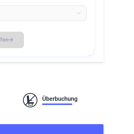
eichen ein um Flughäfen zu suchen
üfen
Überbuchung